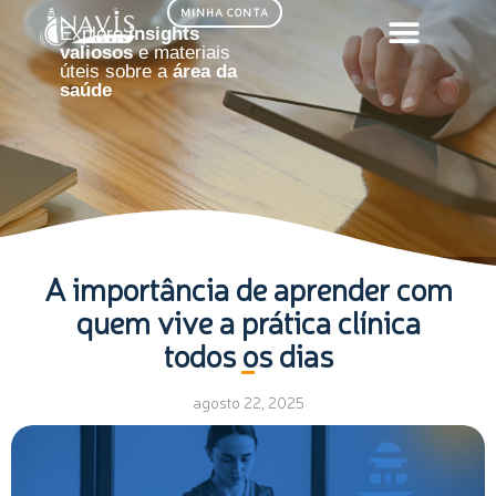
Ir
MINHA CONTA
Explore
insights
para
valiosos
e materiais
o
úteis sobre a
área da
saúde
conteúdo
A importância de aprender com
quem vive a prática clínica
todos os dias
agosto 22, 2025