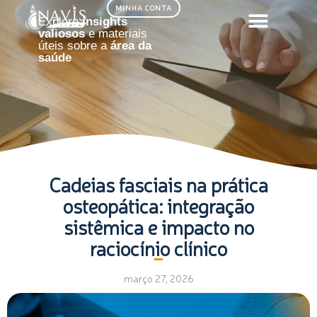
Ir
MINHA CONTA
Explore
insights
para
valiosos
e materiais
o
úteis sobre a
área da
saúde
conteúdo
Cadeias fasciais na prática
osteopática: integração
sistêmica e impacto no
raciocínio clínico
março 27, 2026