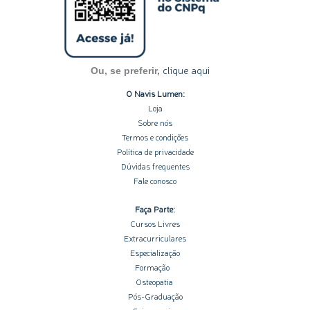
m
-
-
i
f
n
clique aqui
Ou, se preferir,
O Navis Lumen:
Loja
Sobre nós
Termos e condições
Política de privacidade
Dúvidas frequentes
Fale conosco
Faça Parte:
Cursos Livres
Extracurriculares
Especialização
Formação
Osteopatia
Pós-Graduação