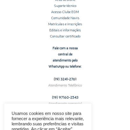
Suporte técnico
Acesso Clube EOM
Comunidade Navis
Matrículas e inscrições
Editais e informações
Consultar certificado
Fale com a nossa
central de
atendimento pelo
WhatsApp ou telefone:
(19) 3241-2761
Atendimento Telefônico
(19) 97160-
2543
Atendimento comercial
pelo WhatsApp
Usamos cookies em nosso site para
fornecer a experiência mais relevante,
Enfrentando problemas técnicos?
lembrando suas preferências e visitas
Clique aqui para suporte.
repetidas. Ao clicar em “Aceitar”,