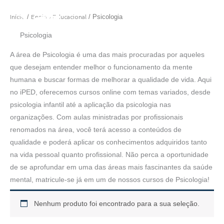
Ir
MINHA CONTA
Início
Ensino Educacional
/
/ Psicologia
para
o
Psicologia
conteúdo
A área de Psicologia é uma das mais procuradas por aqueles
que desejam entender melhor o funcionamento da mente
humana e buscar formas de melhorar a qualidade de vida. Aqui
no iPED, oferecemos cursos online com temas variados, desde
psicologia infantil até a aplicação da psicologia nas
organizações. Com aulas ministradas por profissionais
renomados na área, você terá acesso a conteúdos de
qualidade e poderá aplicar os conhecimentos adquiridos tanto
na vida pessoal quanto profissional. Não perca a oportunidade
de se aprofundar em uma das áreas mais fascinantes da saúde
mental, matricule-se já em um de nossos cursos de Psicologia!
Nenhum produto foi encontrado para a sua seleção.