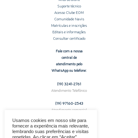
Suporte técnico
Acesso Clube EOM
Comunidade Navis
Matrículas e inscrições
Editais e informações
Consultar certificado
Fale com a nossa
central de
atendimento pelo
WhatsApp ou telefone:
(19) 3241-2761
Atendimento Telefônico
(19) 97160-
2543
Atendimento comercial
pelo WhatsApp
Usamos cookies em nosso site para
fornecer a experiência mais relevante,
Enfrentando problemas técnicos?
lembrando suas preferências e visitas
Clique aqui para suporte.
repetidas. Ao clicar em “Aceitar”,