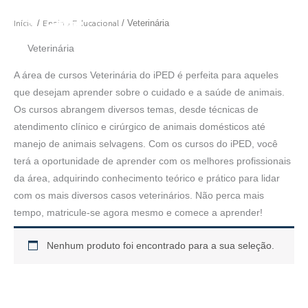
Ir
MINHA CONTA
Início
Ensino Educacional
/
/ Veterinária
para
o
Veterinária
conteúdo
A área de cursos Veterinária do iPED é perfeita para aqueles
que desejam aprender sobre o cuidado e a saúde de animais.
Os cursos abrangem diversos temas, desde técnicas de
atendimento clínico e cirúrgico de animais domésticos até
manejo de animais selvagens. Com os cursos do iPED, você
terá a oportunidade de aprender com os melhores profissionais
da área, adquirindo conhecimento teórico e prático para lidar
com os mais diversos casos veterinários. Não perca mais
tempo, matricule-se agora mesmo e comece a aprender!
Nenhum produto foi encontrado para a sua seleção.