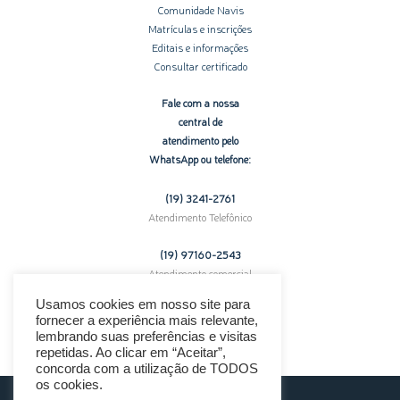
Comunidade Navis
Matrículas e inscrições
Editais e informações
Consultar certificado
Fale com a nossa
central de
atendimento pelo
WhatsApp ou telefone:
(19) 3241-2761
Atendimento Telefônico
(19) 97160-
2543
Atendimento comercial
pelo WhatsApp
Usamos cookies em nosso site para
fornecer a experiência mais relevante,
Enfrentando problemas técnicos?
lembrando suas preferências e visitas
Clique aqui para suporte.
repetidas. Ao clicar em “Aceitar”,
concorda com a utilização de TODOS
os cookies.