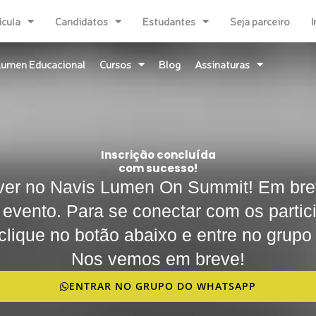
ícula
Candidatos
Estudantes
Seja parceiro
I
Lumen Educacional
Cursos
Blog
Assinaturas
Inscrição concluída
com sucesso!
ever no Navis Lumen On Summit! Em bre
 evento. Para se conectar com os partic
 clique no botão abaixo e entre no grup
Nos vemos em breve!
ENTRAR NO GRUPO DO WHATSAPP