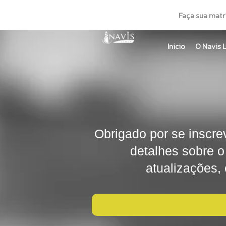
Ir
Faça sua matr
para
o
Inicio
O Navis 
conteúdo
Obrigado por se inscr
detalhes sobre o
atualizações,