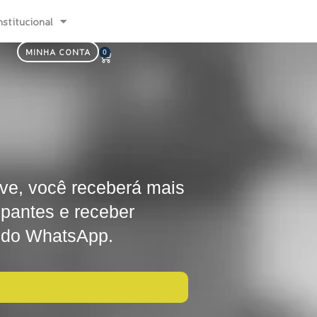
nstitucional
MINHA CONTA
0
Carrinho
ve, você receberá mais
ipantes e receber
o do WhatsApp.