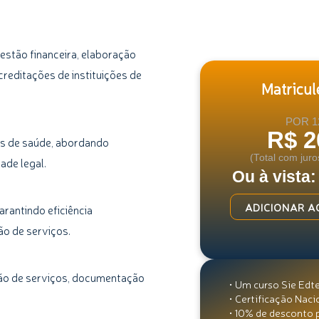
estão financeira, elaboração
creditações de instituições de
Matricule
POR 1
R$ 2
es de saúde, abordando
(Total com juro
ade legal.
Ou à vista:
Administração
ADICIONAR A
rantindo eficiência
Hospitalar
ão de serviços.
na
Prática
ção de serviços, documentação
quantidade
• Um curso Sie Edt
• Certificação Naci
• 10% de desconto 