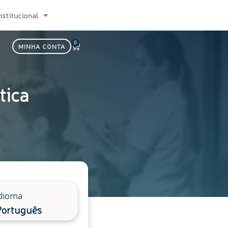
nstitucional
0
Carrinho
MINHA CONTA
tica
dioma
Português