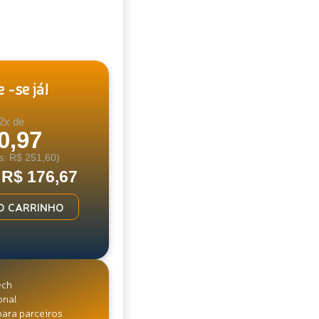
 -se já!
2x de
0,97
s: R$ 251,60)
 R$ 176,67
O CARRINHO
ech
onal
para parceiros