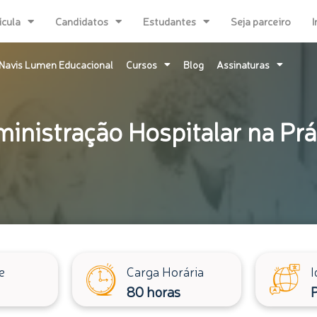
ícula
Candidatos
Estudantes
Seja parceiro
I
Navis Lumen Educacional
Cursos
Blog
Assinaturas
inistração Hospitalar na Prá
e
Carga Horária
I
80 horas