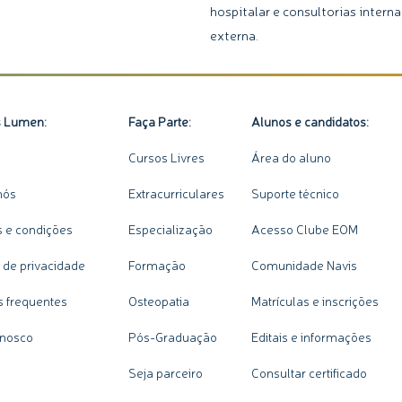
hospitalar e consultorias interna
externa.
s Lumen:
Faça Parte:
Alunos e candidatos:
Cursos Livres
Área do aluno
nós
Extracurriculares
Suporte técnico
 e condições
Especialização
Acesso Clube EOM
a de privacidade
Formação
Comunidade Navis
s frequentes
Osteopatia
Matrículas e inscrições
onosco
Pós-Graduação
Editais e informações
Seja parceiro
Consultar certificado