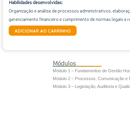
Habilidades desenvolvidas:
Organização e análise de processos administrativos, elaboraç
gerenciamento financeiro e cumprimento de normas legais e r
Administração
ADICIONAR AO CARRINHO
Hospitalar
na
Prática
quantidade
Módulos
Módulo 1 – Fundamentos de Gestão Hosp
Módulo 2 – Processos, Comunicação e 
Módulo 3 – Legislação, Auditoria e Qua