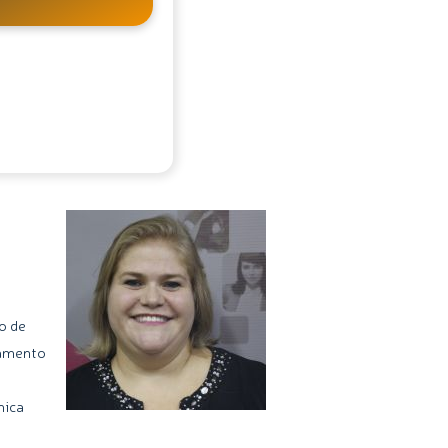
o de
namento
nica