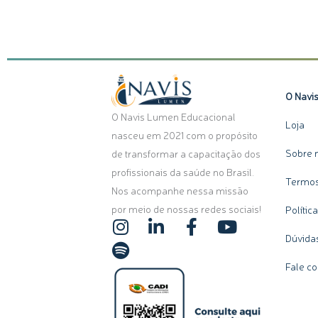
O Navi
O Navis Lumen Educacional
Loja
nasceu em 2021 com o propósito
Sobre 
de transformar a capacitação dos
profissionais da saúde no Brasil.
Termos
Nos acompanhe nessa missão
por meio de nossas redes sociais!
Polític
I
S
L
F
Y
n
p
i
a
o
Dúvida
s
o
n
c
u
Fale c
t
t
k
e
t
a
i
e
b
u
g
f
d
o
b