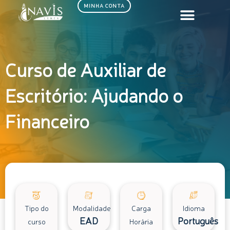
Ir
MINHA CONTA
para
o
conteúdo
Curso de Auxiliar de
Escritório: Ajudando o
Financeiro
Tipo do
Modalidade
Carga
Idioma
EAD
Português
curso
Horária