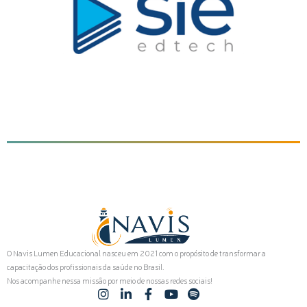
O Navis Lumen Educacional nasceu em 2021 com o propósito de transformar a
capacitação dos profissionais da saúde no Brasil.
Nos acompanhe nessa missão por meio de nossas redes sociais!
I
L
F
Y
S
n
i
a
o
p