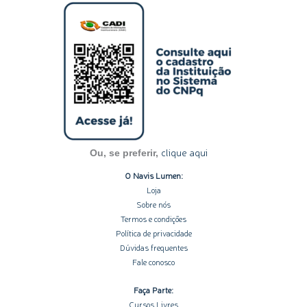
s
n
c
u
o
t
k
e
t
t
a
e
b
u
i
g
d
o
b
f
r
i
o
e
y
a
n
k
m
-
-
i
f
n
clique aqui
Ou, se preferir,
O Navis Lumen:
Loja
Sobre nós
Termos e condições
Política de privacidade
Dúvidas frequentes
Fale conosco
Faça Parte:
Cursos Livres