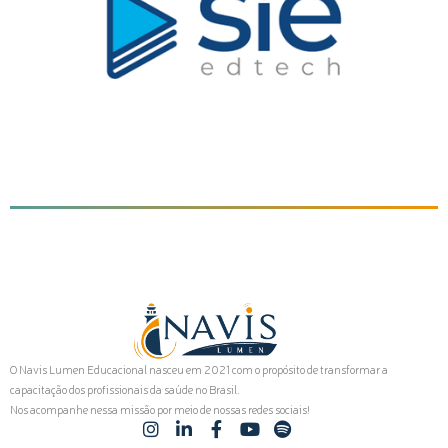
O Navis Lumen Educacional nasceu em 2021 com o propósito de transformar a
capacitação dos profissionais da saúde no Brasil.
Nos acompanhe nessa missão por meio de nossas redes sociais!
I
L
F
Y
S
n
i
a
o
p