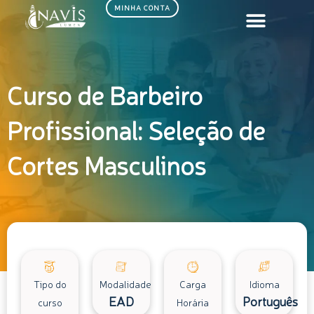
Ir
MINHA CONTA
para
o
conteúdo
Curso de Barbeiro
Profissional: Seleção de
Cortes Masculinos
Tipo do
Modalidade
Carga
Idioma
EAD
Português
curso
Horária