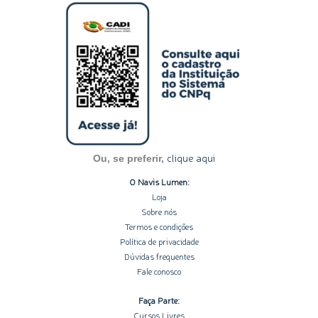
s
n
c
u
o
t
k
e
t
t
a
e
b
u
i
g
d
o
b
f
r
i
o
e
y
a
n
k
m
-
-
i
f
n
clique aqui
Ou, se preferir,
O Navis Lumen:
Loja
Sobre nós
Termos e condições
Política de privacidade
Dúvidas frequentes
Fale conosco
Faça Parte:
Cursos Livres