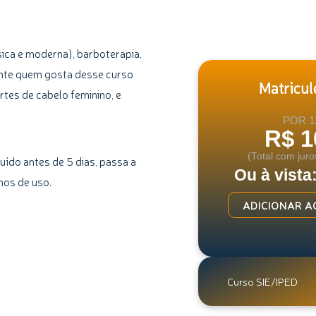
ica e moderna), barboterapia,
ente quem gosta desse curso
Matricule
tes de cabelo feminino, e
POR 1
R$ 1
(Total com juro
uído antes de 5 dias, passa a
Ou à vista
mos de uso.
Curso
ADICIONAR A
de
Barbeiro
Profissional
quantidade
Curso SIE/IPED