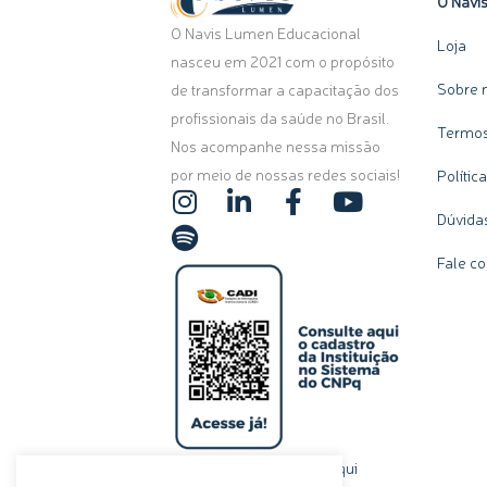
O Navi
O Navis Lumen Educacional
Loja
nasceu em 2021 com o propósito
Sobre 
de transformar a capacitação dos
profissionais da saúde no Brasil.
Termos
Nos acompanhe nessa missão
por meio de nossas redes sociais!
Polític
I
S
L
F
Y
n
p
i
a
o
Dúvida
s
o
n
c
u
Fale c
t
t
k
e
t
a
i
e
b
u
g
f
d
o
b
r
y
i
o
e
a
n
k
m
-
-
i
f
n
clique aqui
Ou, se preferir,