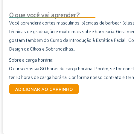
O que você vai aprender?
Você aprenderá cortes masculinos, técnicas de barbear (cláss
técnicas de graduação e muito mais sobre barbearia. Geralm
gostam também do Curso de Introdução à Estética Facial,, Cor
Design de Cílios e Sobrancelhas,.
Sobre a carga horária:
O curso possui 80 horas de carga horária. Porém, se for concl
ter 10 horas de carga horária. Conforme nosso contrato e ter
Curso
ADICIONAR AO CARRINHO
de
Barbeiro
Profissional
quantidade