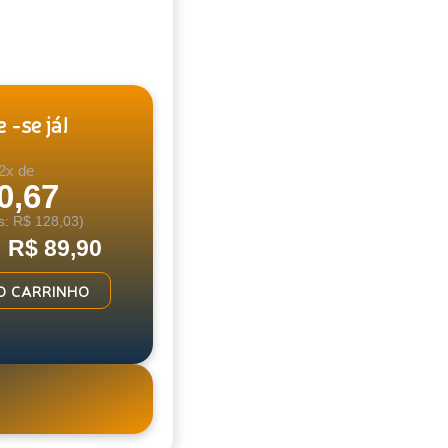
 -se já!
2x de
0,67
s: R$ 128,03)
: R$ 89,90
O CARRINHO