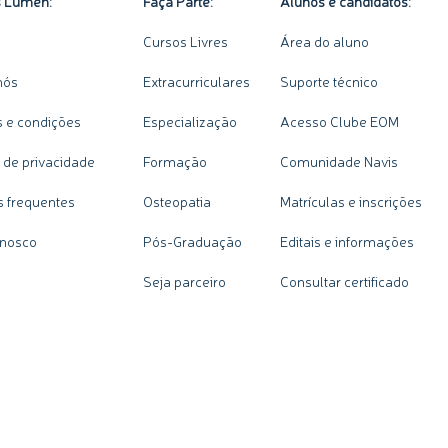
s Lumen:
Faça Parte:
Alunos e candidatos:
Cursos Livres
Área do aluno
nós
Extracurriculares
Suporte técnico
 e condições
Especialização
Acesso Clube EOM
a de privacidade
Formação
Comunidade Navis
s frequentes
Osteopatia
Matrículas e inscrições
onosco
Pós-Graduação
Editais e informações
Seja parceiro
Consultar certificado