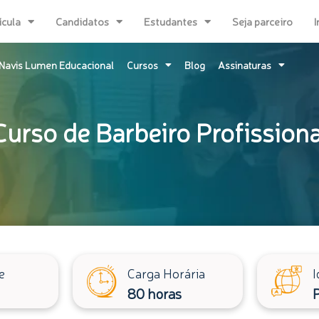
ícula
Candidatos
Estudantes
Seja parceiro
I
Navis Lumen Educacional
Cursos
Blog
Assinaturas
Curso de Barbeiro Profissiona
e
Carga Horária
I
80 horas