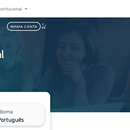
nstitucional
0
Carrinho
MINHA CONTA
l
dioma
Português