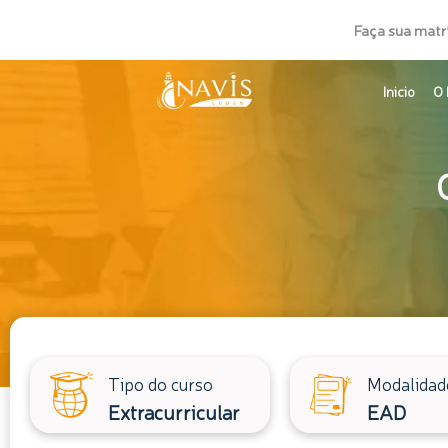
Ir
Faça sua matr
para
o
Inicio
O 
conteúdo
Tipo do curso
Modalidad
Extracurricular
EAD