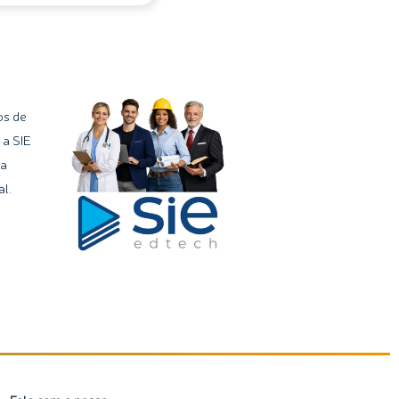
os de
 a SIE
ma
l.