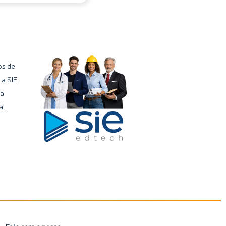
os de
 a SIE
ma
l.