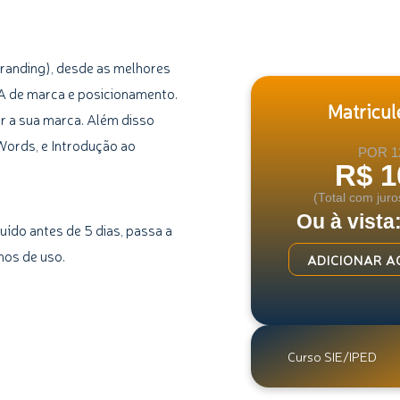
randing), desde as melhores
NA de marca e posicionamento.
Matricule
r a sua marca. Além disso
ords, e Introdução ao
POR 1
R$ 1
(Total com juro
Ou à vista
uído antes de 5 dias, passa a
mos de uso.
Curso
ADICIONAR A
de
Como
Destacar
a
Curso SIE/IPED
sua
Marca