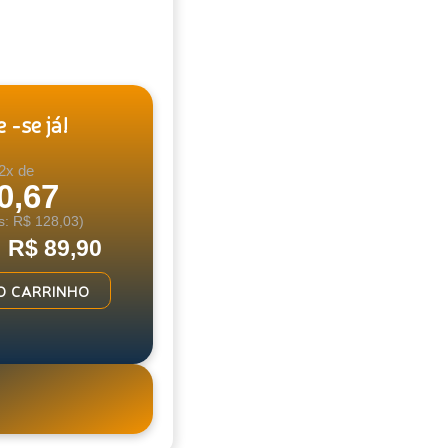
 -se já!
2x de
0,67
s: R$ 128,03)
: R$ 89,90
O CARRINHO