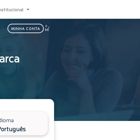
nstitucional
0
Carrinho
MINHA CONTA
arca
dioma
Português