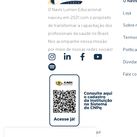
O Navi
O Navis Lumen Educacional
Loja
nasceu em 2021 com o propósito
Sobre 
de transformar a capacitação dos
profissionais da saúde no Brasil.
Termos
Nos acompanhe nessa missão
por meio de nossas redes sociais!
Polític
I
S
L
F
Y
n
p
i
a
o
Dúvida
s
o
n
c
u
Fale c
t
t
k
e
t
a
i
e
b
u
g
f
d
o
b
r
y
i
o
e
a
n
k
m
-
-
i
f
n
clique aqui
Ou, se preferir,