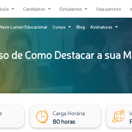
ícula
Candidatos
Estudantes
Seja parceiro
I
Navis Lumen Educacional
Cursos
Blog
Assinaturas
so de Como Destacar a sua M
e
Carga Horária
I
80 horas