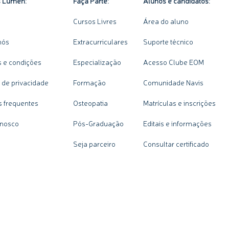
s Lumen:
Faça Parte:
Alunos e candidatos:
Cursos Livres
Área do aluno
nós
Extracurriculares
Suporte técnico
 e condições
Especialização
Acesso Clube EOM
a de privacidade
Formação
Comunidade Navis
s frequentes
Osteopatia
Matrículas e inscrições
onosco
Pós-Graduação
Editais e informações
Seja parceiro
Consultar certificado