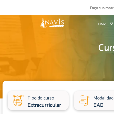
Ir
Faça sua matr
para
o
Inicio
O 
conteúdo
Cur
Tipo do curso
Modalidad
Extracurricular
EAD