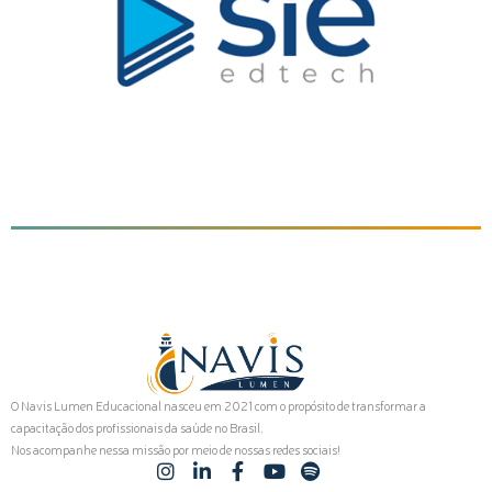
O Navis Lumen Educacional nasceu em 2021 com o propósito de transformar a
capacitação dos profissionais da saúde no Brasil.
Nos acompanhe nessa missão por meio de nossas redes sociais!
I
L
F
Y
S
n
i
a
o
p