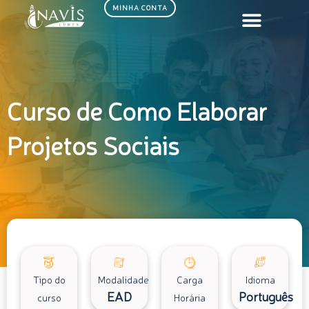
Ir
MINHA CONTA
para
o
conteúdo
Curso de Como Elaborar
Projetos Sociais
Tipo do
Modalidade
Carga
Idioma
EAD
Português
curso
Horária