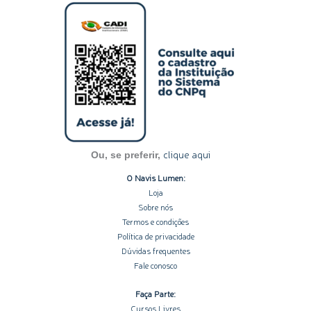
s
n
c
u
o
t
k
e
t
t
a
e
b
u
i
g
d
o
b
f
r
i
o
e
y
a
n
k
m
-
-
i
f
n
clique aqui
Ou, se preferir,
O Navis Lumen:
Loja
Sobre nós
Termos e condições
Política de privacidade
Dúvidas frequentes
Fale conosco
Faça Parte:
Cursos Livres