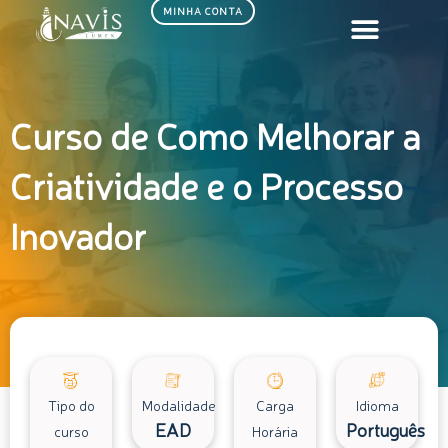
Ir
MINHA CONTA
para
o
conteúdo
Curso de Como Melhorar a
Criatividade e o Processo
Inovador
Tipo do
Modalidade
Carga
Idioma
EAD
Português
curso
Horária