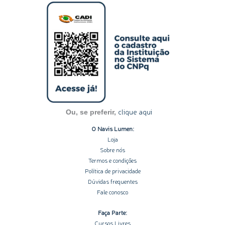
s
n
c
u
o
t
k
e
t
t
a
e
b
u
i
g
d
o
b
f
r
i
o
e
y
a
n
k
m
-
-
i
f
n
clique aqui
Ou, se preferir,
O Navis Lumen:
Loja
Sobre nós
Termos e condições
Política de privacidade
Dúvidas frequentes
Fale conosco
Faça Parte:
Cursos Livres