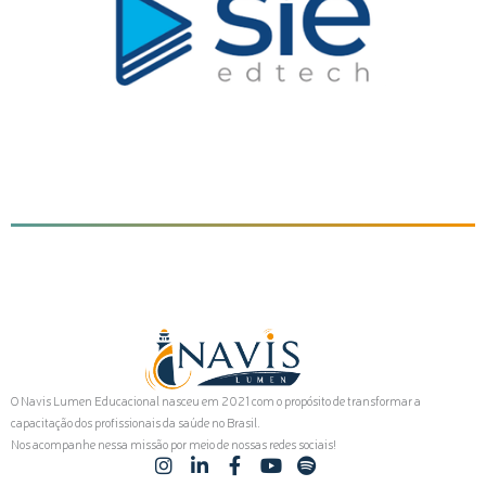
O Navis Lumen Educacional nasceu em 2021 com o propósito de transformar a
capacitação dos profissionais da saúde no Brasil.
Nos acompanhe nessa missão por meio de nossas redes sociais!
I
L
F
Y
S
n
i
a
o
p