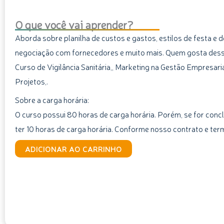
O que você vai aprender?
Aborda sobre planilha de custos e gastos, estilos de festa e d
negociação com fornecedores e muito mais. Quem gosta des
Curso de Vigilância Sanitária,, Marketing na Gestão Empresari
Projetos,.
Sobre a carga horária:
O curso possui 80 horas de carga horária. Porém, se for concl
ter 10 horas de carga horária. Conforme nosso contrato e ter
Curso
ADICIONAR AO CARRINHO
de
Como
Organizar
seu
Casamento