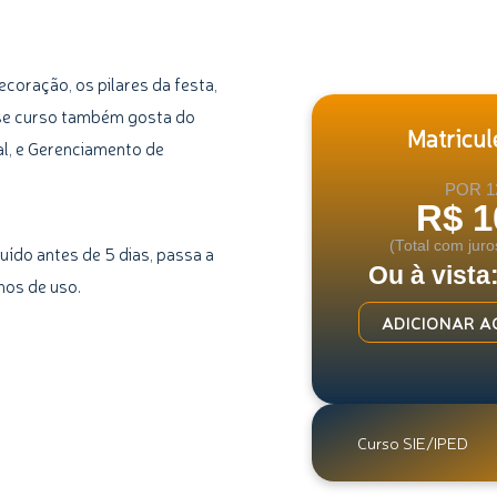
ecoração, os pilares da festa,
se curso também gosta do
Matricule
al, e Gerenciamento de
POR 1
R$ 1
(Total com juro
uído antes de 5 dias, passa a
Ou à vista
mos de uso.
Curso
ADICIONAR A
de
Como
Organizar
seu
Curso SIE/IPED
Casamento
quantidade