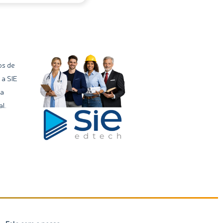
os de
 a SIE
ma
l.