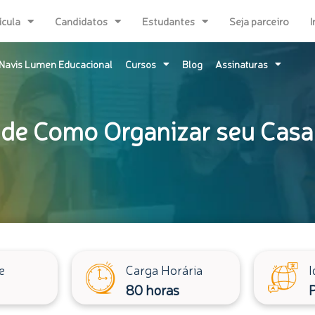
ícula
Candidatos
Estudantes
Seja parceiro
I
Navis Lumen Educacional
Cursos
Blog
Assinaturas
 de Como Organizar seu Cas
e
Carga Horária
I
80 horas