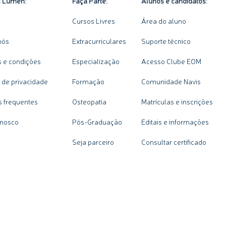
s Lumen:
Faça Parte:
Alunos e candidatos:
Cursos Livres
Área do aluno
nós
Extracurriculares
Suporte técnico
 e condições
Especialização
Acesso Clube EOM
a de privacidade
Formação
Comunidade Navis
s frequentes
Osteopatia
Matrículas e inscrições
onosco
Pós-Graduação
Editais e informações
Seja parceiro
Consultar certificado