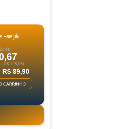
 -se já!
2x de
0,67
s: R$ 128,03)
: R$ 89,90
O CARRINHO