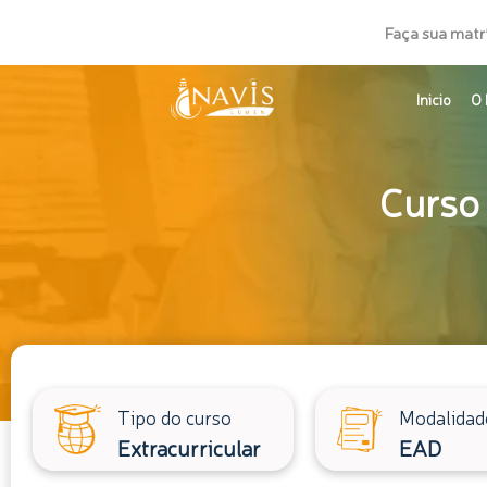
Ir
Faça sua matr
para
o
Inicio
O 
conteúdo
Curso
Tipo do curso
Modalidad
Extracurricular
EAD