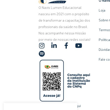
O Navi
O Navis Lumen Educacional
Loja
nasceu em 2021 com o propósito
Sobre 
de transformar a capacitação dos
profissionais da saúde no Brasil.
Termos
Nos acompanhe nessa missão
por meio de nossas redes sociais!
Polític
I
S
L
F
Y
n
p
i
a
o
Dúvida
s
o
n
c
u
Fale c
t
t
k
e
t
a
i
e
b
u
g
f
d
o
b
r
y
i
o
e
a
n
k
m
-
-
i
f
n
clique aqui
Ou, se preferir,