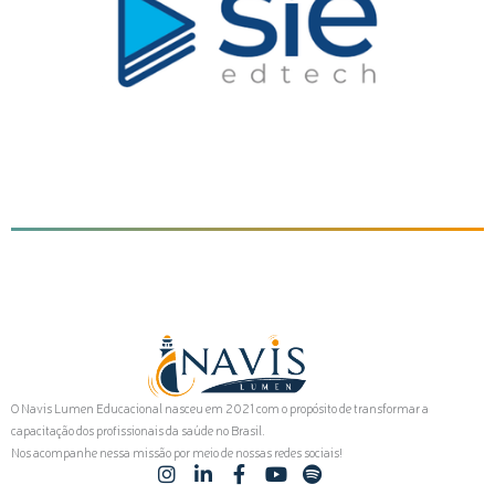
O Navis Lumen Educacional nasceu em 2021 com o propósito de transformar a
capacitação dos profissionais da saúde no Brasil.
Nos acompanhe nessa missão por meio de nossas redes sociais!
I
L
F
Y
S
n
i
a
o
p