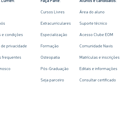
s Lumen:
Faça Parte:
Alunos e candidatos:
Cursos Livres
Área do aluno
nós
Extracurriculares
Suporte técnico
 e condições
Especialização
Acesso Clube EOM
a de privacidade
Formação
Comunidade Navis
s frequentes
Osteopatia
Matrículas e inscrições
onosco
Pós-Graduação
Editais e informações
Seja parceiro
Consultar certificado