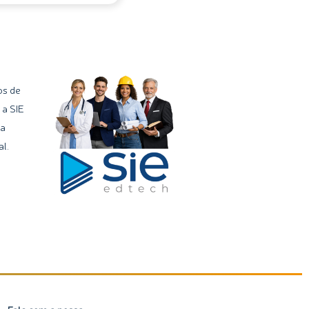
os de
 a SIE
ma
l.