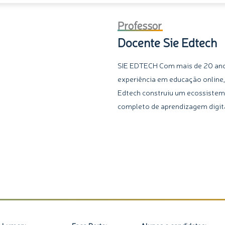
Impostos
Professor
de
Docente Sie Edtech
Pessoa
Física
SIE EDTECH Com mais de 20 an
e
experiência em educação online,
Jurídica
Edtech construiu um ecossiste
quantidade
completo de aprendizagem digita