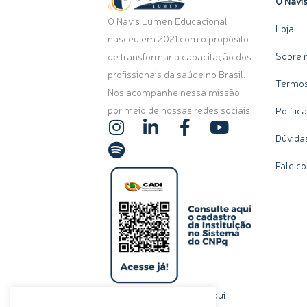
O Navi
O Navis Lumen Educacional
Loja
nasceu em 2021 com o propósito
Sobre 
de transformar a capacitação dos
profissionais da saúde no Brasil.
Termos
Nos acompanhe nessa missão
por meio de nossas redes sociais!
Polític
I
S
L
F
Y
n
p
i
a
o
Dúvida
s
o
n
c
u
Fale c
t
t
k
e
t
a
i
e
b
u
g
f
d
o
b
r
y
i
o
e
a
n
k
m
-
-
i
f
n
clique aqui
Ou, se preferir,