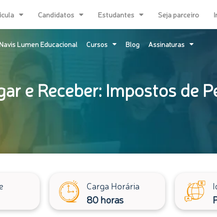
ícula
Candidatos
Estudantes
Seja parceiro
I
Navis Lumen Educacional
Cursos
Blog
Assinaturas
ar e Receber: Impostos de Pe
e
Carga Horária
I
80 horas