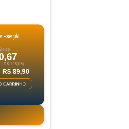
 -se já!
2x de
0,67
s: R$ 128,03)
: R$ 89,90
O CARRINHO