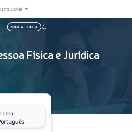
nstitucional
0
Carrinho
MINHA CONTA
ssoa Física e Jurídica
dioma
Português