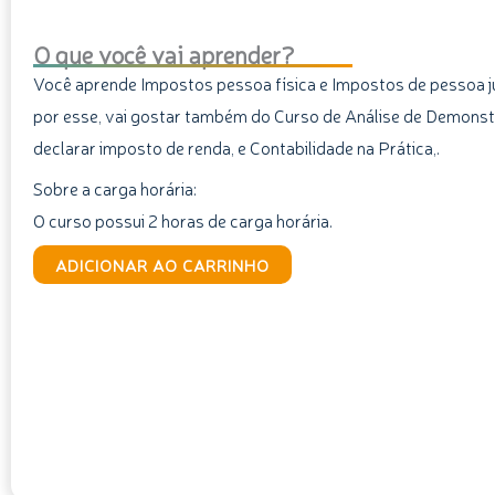
O que você vai aprender?
Você aprende Impostos pessoa física e Impostos de pessoa ju
por esse, vai gostar também do Curso de Análise de Demons
declarar imposto de renda, e Contabilidade na Prática,.
Sobre a carga horária:
O curso possui 2 horas de carga horária.
Curso
ADICIONAR AO CARRINHO
de
Contas
a
Pagar
e
Receber:
Impostos