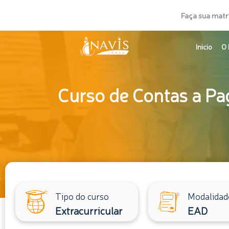
Ir
Faça sua matr
para
o
Inicio
O 
conteúdo
Curso de Contas a Pag
Tipo do curso
Modalidad
Extracurricular
EAD