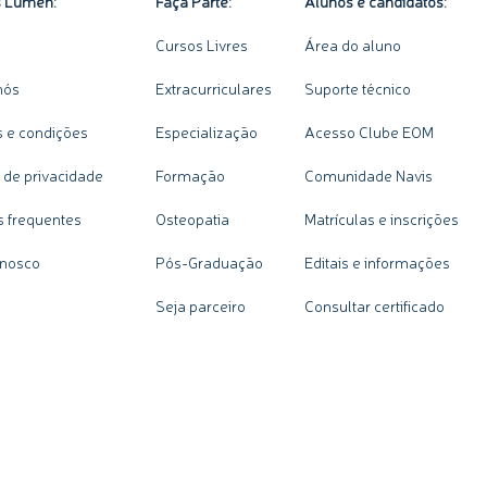
s Lumen:
Faça Parte:
Alunos e candidatos:
Cursos Livres
Área do aluno
nós
Extracurriculares
Suporte técnico
 e condições
Especialização
Acesso Clube EOM
a de privacidade
Formação
Comunidade Navis
s frequentes
Osteopatia
Matrículas e inscrições
onosco
Pós-Graduação
Editais e informações
Seja parceiro
Consultar certificado