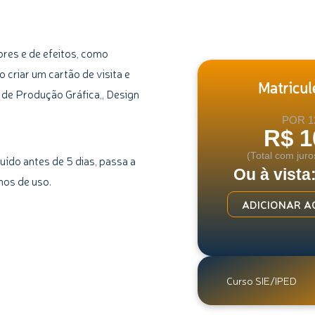
res e de efeitos, como
o criar um cartão de visita e
Matricule
 de Produção Gráfica,, Design
POR 1
R$ 1
(Total com juro
uído antes de 5 dias, passa a
Ou à vista
mos de uso.
Curso
ADICIONAR A
de
CorelDRAW
quantidade
Curso SIE/IPED