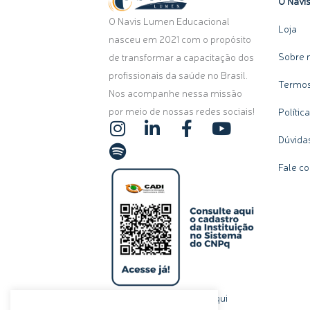
O Navi
O Navis Lumen Educacional
Loja
nasceu em 2021 com o propósito
Sobre 
de transformar a capacitação dos
profissionais da saúde no Brasil.
Termos
Nos acompanhe nessa missão
por meio de nossas redes sociais!
Polític
I
S
L
F
Y
n
p
i
a
o
Dúvida
s
o
n
c
u
Fale c
t
t
k
e
t
a
i
e
b
u
g
f
d
o
b
r
y
i
o
e
a
n
k
m
-
-
i
f
n
clique aqui
Ou, se preferir,