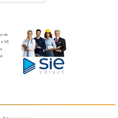
os de
 a SIE
ma
l.