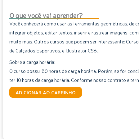
O que você vai aprender?
Você conhecerá como usar as ferramentas geométricas, de co
integrar objetos, editar textos, inserir e rastrear imagens, com
muito mais. Outros cursos que podem ser interessante: Curso
de Calçados Esportivos, e Illustrator CS6,.
Sobre a carga horária:
O curso possui 80 horas de carga horária. Porém, se for concl
ter 10 horas de carga horária. Conforme nosso contrato e ter
Curso
ADICIONAR AO CARRINHO
de
CorelDRAW
quantidade