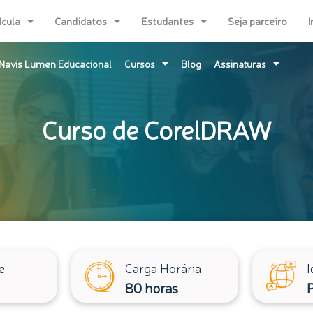
ícula
Candidatos
Estudantes
Seja parceiro
I
Navis Lumen Educacional
Cursos
Blog
Assinaturas
Curso de CorelDRAW
e
Carga Horária
I
80 horas