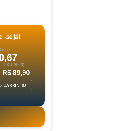
 -se já!
2x de
0,67
s: R$ 128,03)
: R$ 89,90
O CARRINHO