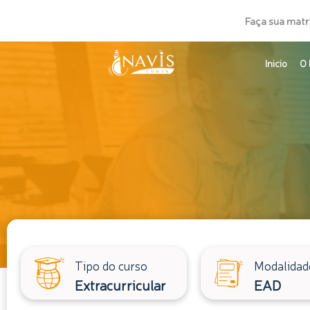
Ir
Faça sua matr
para
o
Inicio
O 
conteúdo
Tipo do curso
Modalidad
Extracurricular
EAD