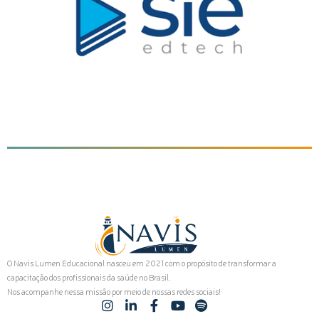
O Navis Lumen Educacional nasceu em 2021 com o propósito de transformar a
capacitação dos profissionais da saúde no Brasil.
Nos acompanhe nessa missão por meio de nossas redes sociais!
I
L
F
Y
S
n
i
a
o
p