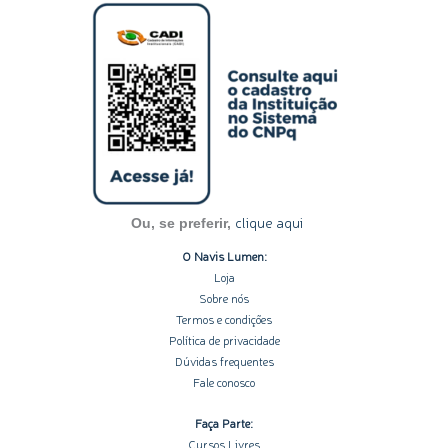
s
n
c
u
o
t
k
e
t
t
a
e
b
u
i
g
d
o
b
f
r
i
o
e
y
a
n
k
m
-
-
i
f
n
clique aqui
Ou, se preferir,
O Navis Lumen:
Loja
Sobre nós
Termos e condições
Política de privacidade
Dúvidas frequentes
Fale conosco
Faça Parte:
Cursos Livres