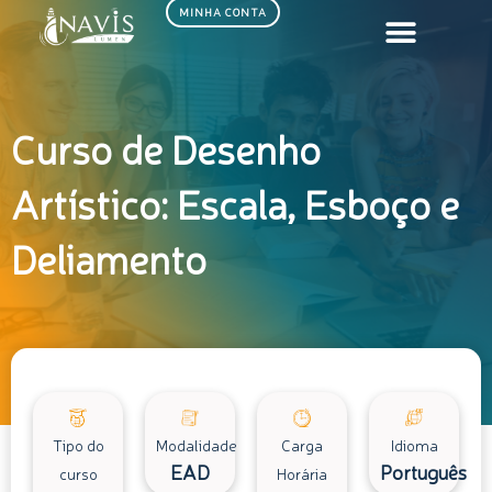
Ir
MINHA CONTA
para
o
conteúdo
Curso de Desenho
Artístico: Escala, Esboço e
Deliamento
Tipo do
Modalidade
Carga
Idioma
EAD
Português
curso
Horária