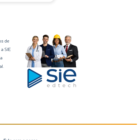
os de
 a SIE
ma
l.