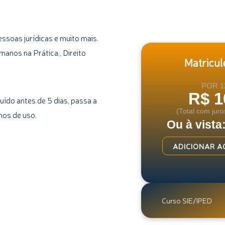
ssoas jurídicas e muito mais.
anos na Prática,, Direito
Matricule
POR 1
R$ 1
uído antes de 5 dias, passa a
(Total com juro
mos de uso.
Ou à vista
Curso
ADICIONAR A
de
Direito
Civil
I
Curso SIE/IPED
quantidade