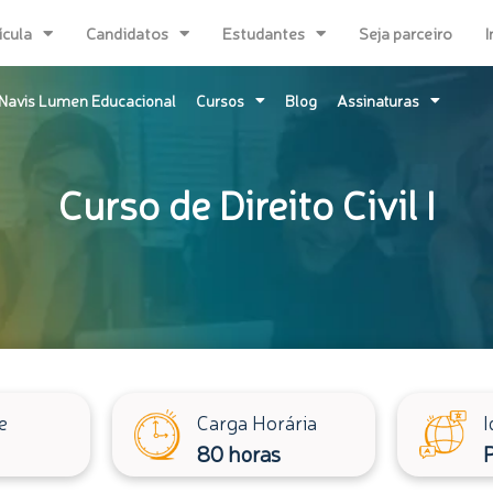
ícula
Candidatos
Estudantes
Seja parceiro
I
Navis Lumen Educacional
Cursos
Blog
Assinaturas
Curso de Direito Civil I
e
Carga Horária
I
80 horas