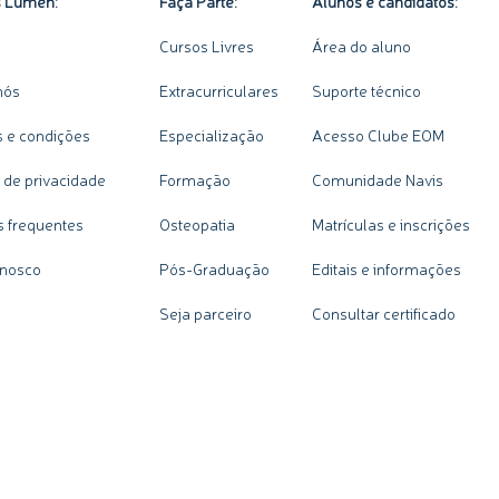
s Lumen:
Faça Parte:
Alunos e candidatos:
Cursos Livres
Área do aluno
nós
Extracurriculares
Suporte técnico
 e condições
Especialização
Acesso Clube EOM
a de privacidade
Formação
Comunidade Navis
s frequentes
Osteopatia
Matrículas e inscrições
onosco
Pós-Graduação
Editais e informações
Seja parceiro
Consultar certificado