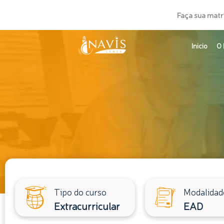
Ir
Faça sua matr
para
o
Inicio
O 
conteúdo
Tipo do curso
Modalidad
Extracurricular
EAD