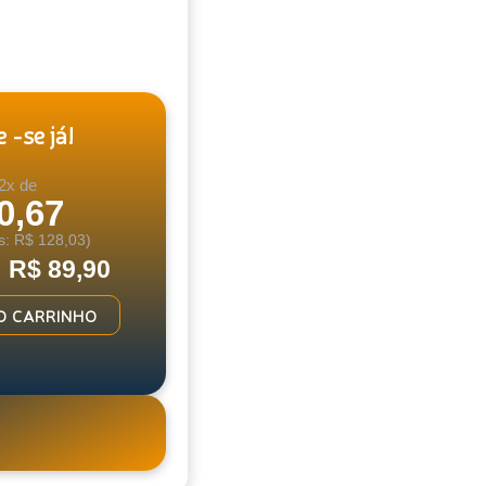
 -se já!
2x de
0,67
s: R$ 128,03)
: R$ 89,90
O CARRINHO