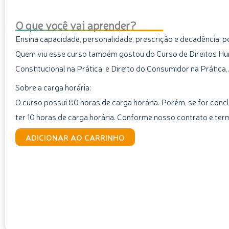
O que você vai aprender?
Ensina capacidade, personalidade, prescrição e decadência, pe
Quem viu esse curso também gostou do Curso de Direitos Hum
Constitucional na Prática, e Direito do Consumidor na Prática,.
Sobre a carga horária:
O curso possui 80 horas de carga horária. Porém, se for concl
ter 10 horas de carga horária. Conforme nosso contrato e ter
Curso
ADICIONAR AO CARRINHO
de
Direito
Civil
I
quantidade