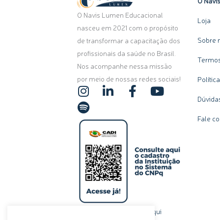
O Navi
O Navis Lumen Educacional
Loja
nasceu em 2021 com o propósito
Sobre 
de transformar a capacitação dos
profissionais da saúde no Brasil.
Termos
Nos acompanhe nessa missão
por meio de nossas redes sociais!
Polític
I
S
L
F
Y
n
p
i
a
o
Dúvida
s
o
n
c
u
Fale c
t
t
k
e
t
a
i
e
b
u
g
f
d
o
b
r
y
i
o
e
a
n
k
m
-
-
i
f
n
clique aqui
Ou, se preferir,