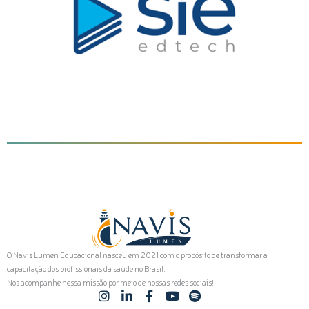
O Navis Lumen Educacional nasceu em 2021 com o propósito de transformar a
capacitação dos profissionais da saúde no Brasil.
Nos acompanhe nessa missão por meio de nossas redes sociais!
I
L
F
Y
S
n
i
a
o
p