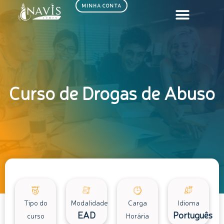
Ir
MINHA CONTA
para
o
conteúdo
Curso de Drogas de Abuso
Tipo do
Modalidade
Carga
Idioma
EAD
Português
curso
Horária