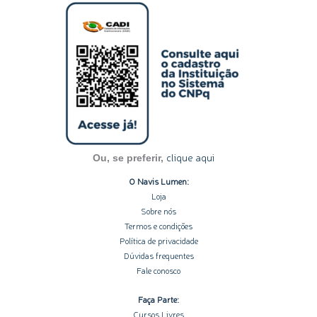
s
n
c
u
o
t
k
e
t
t
a
e
b
u
i
g
d
o
b
f
r
i
o
e
y
a
n
k
m
-
-
i
f
n
clique aqui
Ou, se preferir,
O Navis Lumen:
Loja
Sobre nós
Termos e condições
Política de privacidade
Dúvidas frequentes
Fale conosco
Faça Parte:
Cursos Livres