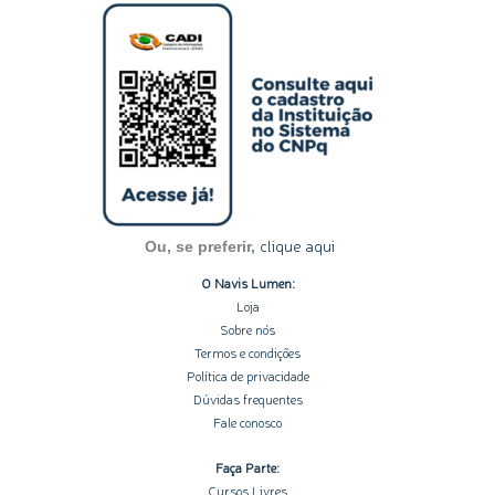
s
n
c
u
o
t
k
e
t
t
a
e
b
u
i
g
d
o
b
f
r
i
o
e
y
a
n
k
m
-
-
i
f
n
clique aqui
Ou, se preferir,
O Navis Lumen:
Loja
Sobre nós
Termos e condições
Política de privacidade
Dúvidas frequentes
Fale conosco
Faça Parte:
Cursos Livres