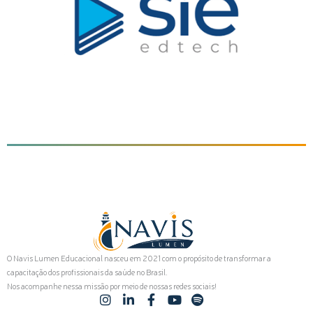
O Navis Lumen Educacional nasceu em 2021 com o propósito de transformar a
capacitação dos profissionais da saúde no Brasil.
Nos acompanhe nessa missão por meio de nossas redes sociais!
I
L
F
Y
S
n
i
a
o
p