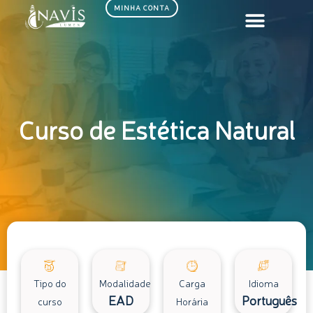
Ir
MINHA CONTA
para
o
conteúdo
Curso de Estética Natural
Tipo do
Modalidade
Carga
Idioma
EAD
Português
curso
Horária