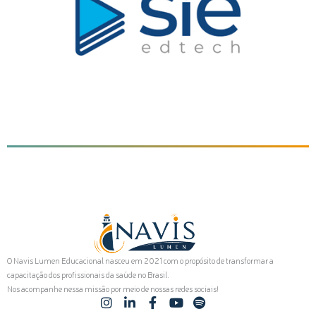
O Navis Lumen Educacional nasceu em 2021 com o propósito de transformar a
capacitação dos profissionais da saúde no Brasil.
Nos acompanhe nessa missão por meio de nossas redes sociais!
I
L
F
Y
S
n
i
a
o
p