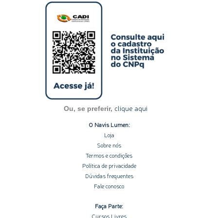
s
n
c
u
o
t
k
e
t
t
a
e
b
u
i
g
d
o
b
f
r
i
o
e
y
a
n
k
m
-
-
i
f
n
clique aqui
Ou, se preferir,
O Navis Lumen:
Loja
Sobre nós
Termos e condições
Política de privacidade
Dúvidas frequentes
Fale conosco
Faça Parte:
Cursos Livres