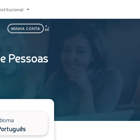
nstitucional
0
Carrinho
MINHA CONTA
de Pessoas
dioma
Português