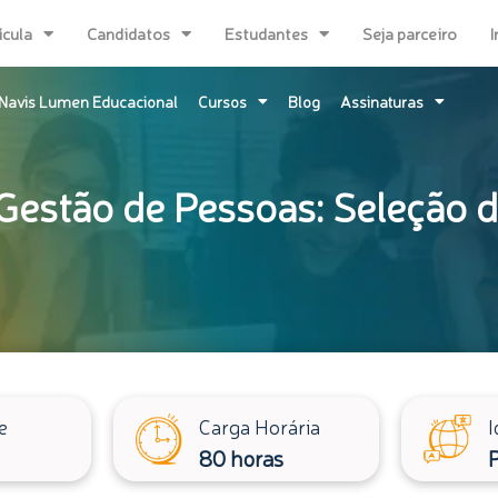
ícula
Candidatos
Estudantes
Seja parceiro
I
Navis Lumen Educacional
Cursos
Blog
Assinaturas
Gestão de Pessoas: Seleção 
e
Carga Horária
I
80 horas