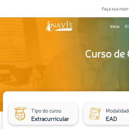
Ir
Faça sua matr
para
o
Inicio
O 
conteúdo
Curso de 
Tipo do curso
Modalidad
Extracurricular
EAD