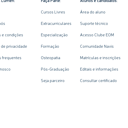
s Lumen:
Faça Parte:
Alunos e candidatos:
Cursos Livres
Área do aluno
nós
Extracurriculares
Suporte técnico
 e condições
Especialização
Acesso Clube EOM
a de privacidade
Formação
Comunidade Navis
s frequentes
Osteopatia
Matrículas e inscrições
onosco
Pós-Graduação
Editais e informações
Seja parceiro
Consultar certificado