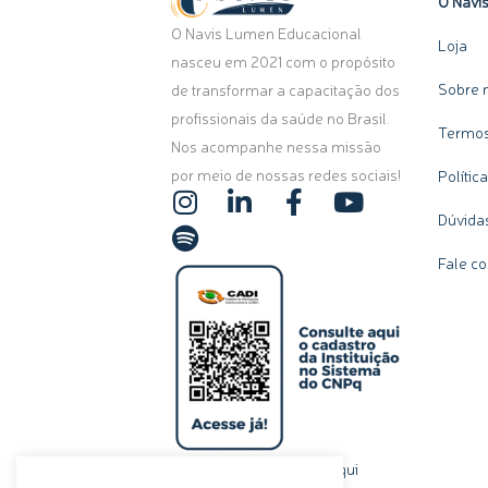
O Navi
O Navis Lumen Educacional
Loja
nasceu em 2021 com o propósito
Sobre 
de transformar a capacitação dos
profissionais da saúde no Brasil.
Termos
Nos acompanhe nessa missão
por meio de nossas redes sociais!
Polític
I
S
L
F
Y
n
p
i
a
o
Dúvida
s
o
n
c
u
Fale c
t
t
k
e
t
a
i
e
b
u
g
f
d
o
b
r
y
i
o
e
a
n
k
m
-
-
i
f
n
clique aqui
Ou, se preferir,