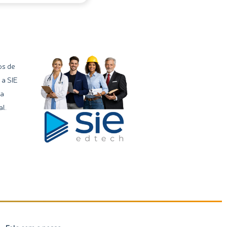
os de
 a SIE
ma
l.