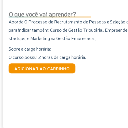
O que você vai aprender?
Aborda O Processo de Recrutamento de Pessoas e Seleção 
para indicar também: Curso de Gestão Tributária,, Empreen
startups, e Marketing na Gestão Empresarial,.
Sobre a carga horária:
O curso possui 2 horas de carga horária.
Curso
ADICIONAR AO CARRINHO
de
Gestão
de
Pessoas:
Seleção
de
Pessoas