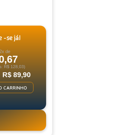
 -se já!
2x de
0,67
s: R$ 128,03)
: R$ 89,90
O CARRINHO