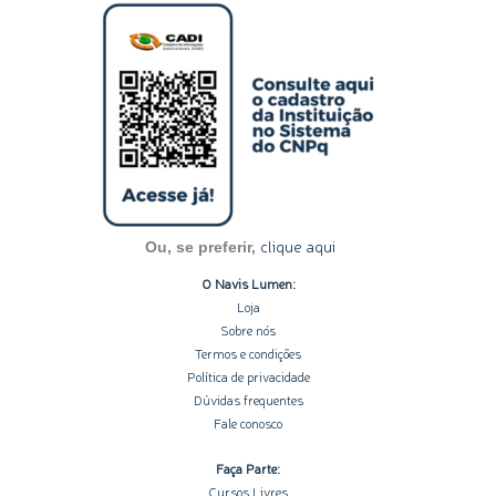
s
n
c
u
o
t
k
e
t
t
a
e
b
u
i
g
d
o
b
f
r
i
o
e
y
a
n
k
m
-
-
i
f
n
clique aqui
Ou, se preferir,
O Navis Lumen:
Loja
Sobre nós
Termos e condições
Política de privacidade
Dúvidas frequentes
Fale conosco
Faça Parte:
Cursos Livres