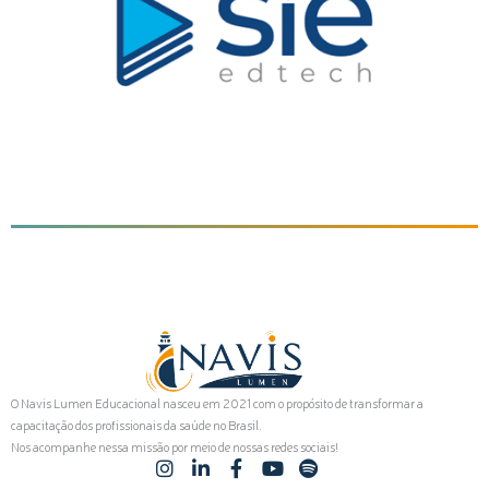
O Navis Lumen Educacional nasceu em 2021 com o propósito de transformar a
capacitação dos profissionais da saúde no Brasil.
Nos acompanhe nessa missão por meio de nossas redes sociais!
I
L
F
Y
S
n
i
a
o
p