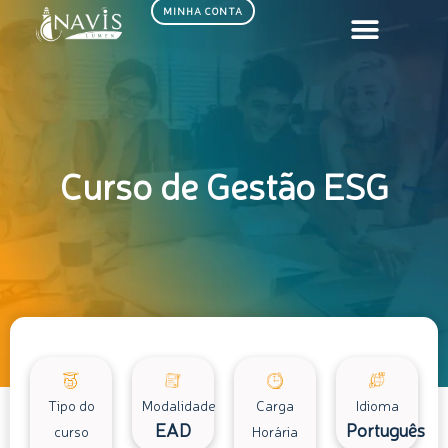
Ir
MINHA CONTA
para
o
conteúdo
Curso de Gestão ESG
Tipo do
Modalidade
Carga
Idioma
EAD
Português
curso
Horária