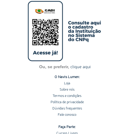
s
n
c
u
o
t
k
e
t
t
a
e
b
u
i
g
d
o
b
f
r
i
o
e
y
a
n
k
m
-
-
i
f
n
clique aqui
Ou, se preferir,
O Navis Lumen:
Loja
Sobre nós
Termos e condições
Política de privacidade
Dúvidas frequentes
Fale conosco
Faça Parte:
Cursos Livres