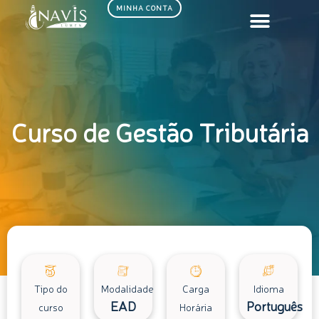
Ir
MINHA CONTA
para
o
conteúdo
Curso de Gestão Tributária
Tipo do
Modalidade
Carga
Idioma
EAD
Português
curso
Horária