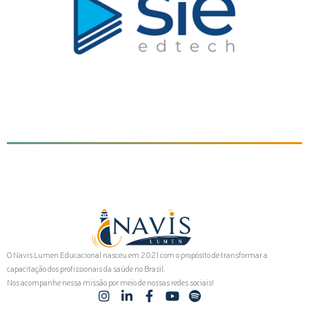
O Navis Lumen Educacional nasceu em 2021 com o propósito de transformar a
capacitação dos profissionais da saúde no Brasil.
Nos acompanhe nessa missão por meio de nossas redes sociais!
I
L
F
Y
S
n
i
a
o
p