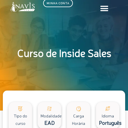
Ir
MINHA CONTA
para
o
conteúdo
Curso de Inside Sales
Tipo do
Modalidade
Carga
Idioma
EAD
Português
curso
Horária