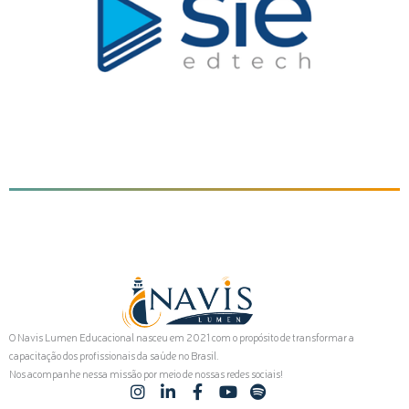
O Navis Lumen Educacional nasceu em 2021 com o propósito de transformar a
capacitação dos profissionais da saúde no Brasil.
Nos acompanhe nessa missão por meio de nossas redes sociais!
I
L
F
Y
S
n
i
a
o
p