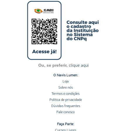
s
n
c
u
o
t
k
e
t
t
a
e
b
u
i
g
d
o
b
f
r
i
o
e
y
a
n
k
m
-
-
i
f
n
clique aqui
Ou, se preferir,
O Navis Lumen:
Loja
Sobre nós
Termos e condições
Política de privacidade
Dúvidas frequentes
Fale conosco
Faça Parte:
Cursos Livres