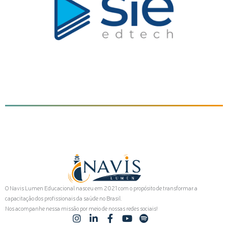
O Navis Lumen Educacional nasceu em 2021 com o propósito de transformar a
capacitação dos profissionais da saúde no Brasil.
Nos acompanhe nessa missão por meio de nossas redes sociais!
I
L
F
Y
S
n
i
a
o
p