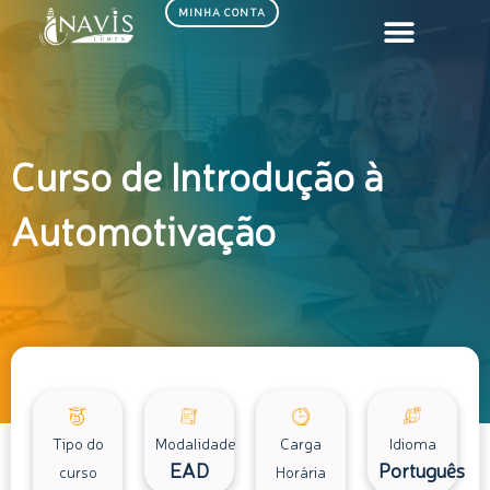
Ir
MINHA CONTA
para
o
conteúdo
Curso de Introdução à
Automotivação
Tipo do
Modalidade
Carga
Idioma
EAD
Português
curso
Horária