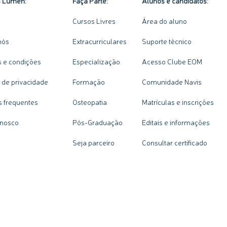
s Lumen:
Faça Parte:
Alunos e candidatos:
Cursos Livres
Área do aluno
nós
Extracurriculares
Suporte técnico
 e condições
Especialização
Acesso Clube EOM
a de privacidade
Formação
Comunidade Navis
s frequentes
Osteopatia
Matrículas e inscrições
onosco
Pós-Graduação
Editais e informações
Seja parceiro
Consultar certificado