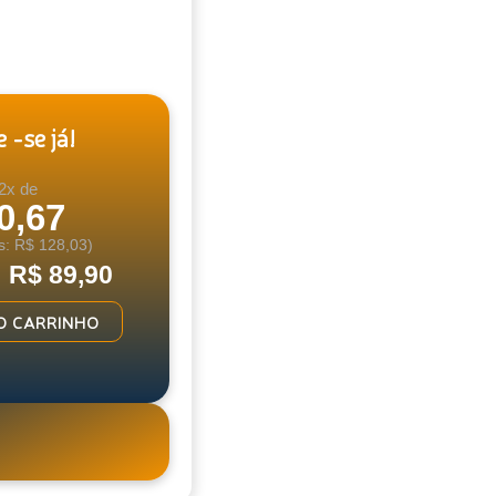
 -se já!
2x de
0,67
s: R$ 128,03)
: R$ 89,90
O CARRINHO