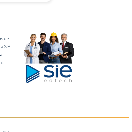
os de
 a SIE
ma
l.