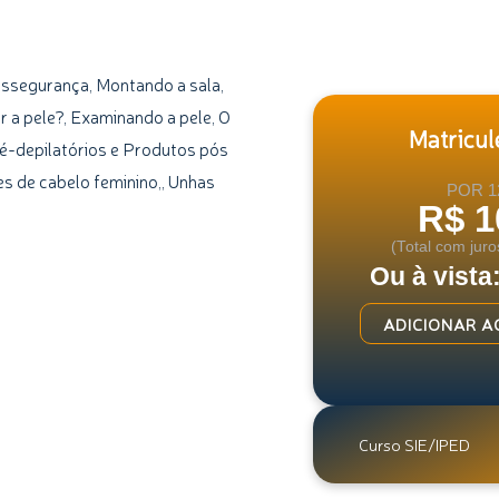
ossegurança, Montando a sala,
 a pele?, Examinando a pele, O
Matricule
ré-depilatórios e Produtos pós
s de cabelo feminino,, Unhas
POR 1
R$ 1
(Total com juro
Ou à vista
Curso
ADICIONAR A
de
Introdução
à
Depilação
Curso SIE/IPED
quantidade