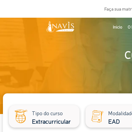
Ir
Faça sua matr
para
o
Inicio
O 
conteúdo
C
Tipo do curso
Modalidad
Extracurricular
EAD