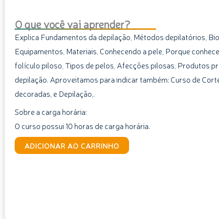
O que você vai aprender?
Explica Fundamentos da depilação, Métodos depilatórios, Bi
Equipamentos, Materiais, Conhecendo a pele, Porque conhecer
folículo piloso, Tipos de pelos, Afecções pilosas, Produtos p
depilação. Aproveitamos para indicar também: Curso de Corte
decoradas, e Depilação,.
Sobre a carga horária:
O curso possui 10 horas de carga horária.
Curso
ADICIONAR AO CARRINHO
de
Introdução
à
Depilação
quantidade