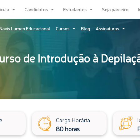
ícula
Candidatos
Estudantes
Seja parceiro
I
Navis Lumen Educacional
Cursos
Blog
Assinaturas
urso de Introdução à Depilaç
e
Carga Horária
I
80 horas