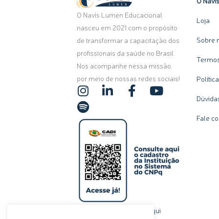
O Navi
O Navis Lumen Educacional
Loja
nasceu em 2021 com o propósito
Sobre 
de transformar a capacitação dos
profissionais da saúde no Brasil.
Termos
Nos acompanhe nessa missão
por meio de nossas redes sociais!
Polític
I
S
L
F
Y
n
p
i
a
o
Dúvida
s
o
n
c
u
Fale c
t
t
k
e
t
a
i
e
b
u
g
f
d
o
b
r
y
i
o
e
a
n
k
m
-
-
i
f
n
clique aqui
Ou, se preferir,