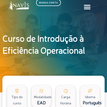
Ir
MINHA CONTA
para
o
conteúdo
Curso de Introdução à
Eficiência Operacional
Tipo do
Modalidade
Carga
Idioma
EAD
Português
curso
Horária