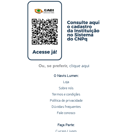
s
n
c
u
o
t
k
e
t
t
a
e
b
u
i
g
d
o
b
f
r
i
o
e
y
a
n
k
m
-
-
i
f
n
clique aqui
Ou, se preferir,
O Navis Lumen:
Loja
Sobre nós
Termos e condições
Política de privacidade
Dúvidas frequentes
Fale conosco
Faça Parte:
Cursos Livres