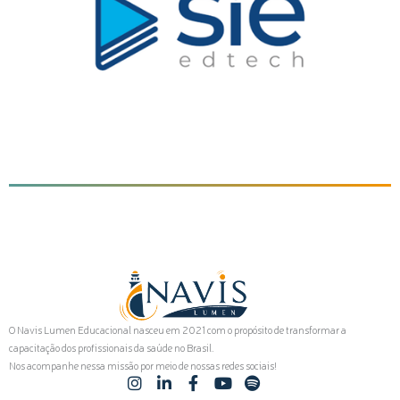
O Navis Lumen Educacional nasceu em 2021 com o propósito de transformar a
capacitação dos profissionais da saúde no Brasil.
Nos acompanhe nessa missão por meio de nossas redes sociais!
I
L
F
Y
S
n
i
a
o
p