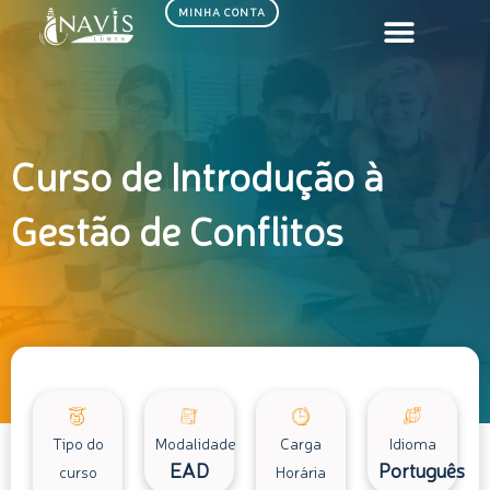
Ir
MINHA CONTA
para
o
conteúdo
Curso de Introdução à
Gestão de Conflitos
Tipo do
Modalidade
Carga
Idioma
EAD
Português
curso
Horária