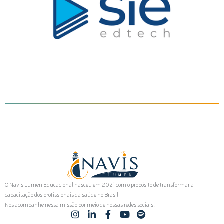
O Navis Lumen Educacional nasceu em 2021 com o propósito de transformar a
capacitação dos profissionais da saúde no Brasil.
Nos acompanhe nessa missão por meio de nossas redes sociais!
I
L
F
Y
S
n
i
a
o
p