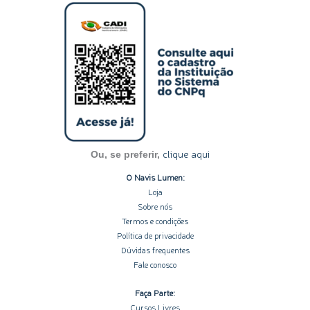
s
n
c
u
o
t
k
e
t
t
a
e
b
u
i
g
d
o
b
f
r
i
o
e
y
a
n
k
m
-
-
i
f
n
clique aqui
Ou, se preferir,
O Navis Lumen:
Loja
Sobre nós
Termos e condições
Política de privacidade
Dúvidas frequentes
Fale conosco
Faça Parte:
Cursos Livres