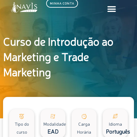
Ir
MINHA CONTA
para
o
conteúdo
Curso de Introdução ao
Marketing e Trade
Marketing
Tipo do
Modalidade
Carga
Idioma
EAD
Português
curso
Horária