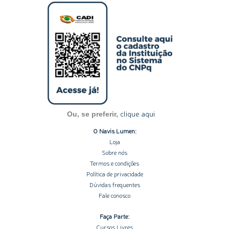
s
n
c
u
o
t
k
e
t
t
a
e
b
u
i
g
d
o
b
f
r
i
o
e
y
a
n
k
m
-
-
i
f
n
clique aqui
Ou, se preferir,
O Navis Lumen:
Loja
Sobre nós
Termos e condições
Política de privacidade
Dúvidas frequentes
Fale conosco
Faça Parte:
Cursos Livres