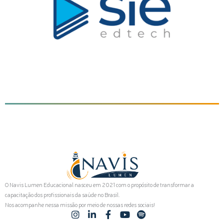
O Navis Lumen Educacional nasceu em 2021 com o propósito de transformar a
capacitação dos profissionais da saúde no Brasil.
Nos acompanhe nessa missão por meio de nossas redes sociais!
I
L
F
Y
S
n
i
a
o
p