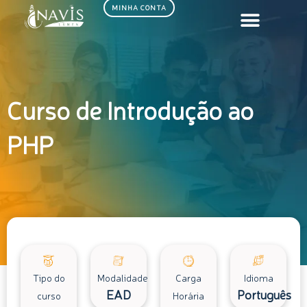
Ir
MINHA CONTA
para
o
conteúdo
Curso de Introdução ao
PHP
Tipo do
Modalidade
Carga
Idioma
EAD
Português
curso
Horária