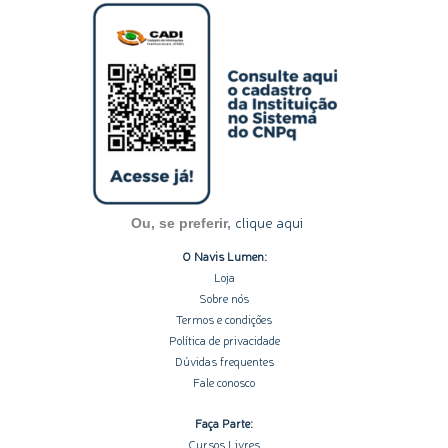
s
n
c
u
o
t
k
e
t
t
a
e
b
u
i
g
d
o
b
f
r
i
o
e
y
a
n
k
m
-
-
i
f
n
clique aqui
Ou, se preferir,
O Navis Lumen:
Loja
Sobre nós
Termos e condições
Política de privacidade
Dúvidas frequentes
Fale conosco
Faça Parte:
Cursos Livres