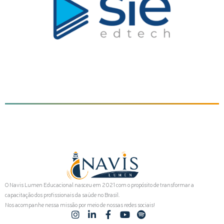
O Navis Lumen Educacional nasceu em 2021 com o propósito de transformar a
capacitação dos profissionais da saúde no Brasil.
Nos acompanhe nessa missão por meio de nossas redes sociais!
I
L
F
Y
S
n
i
a
o
p