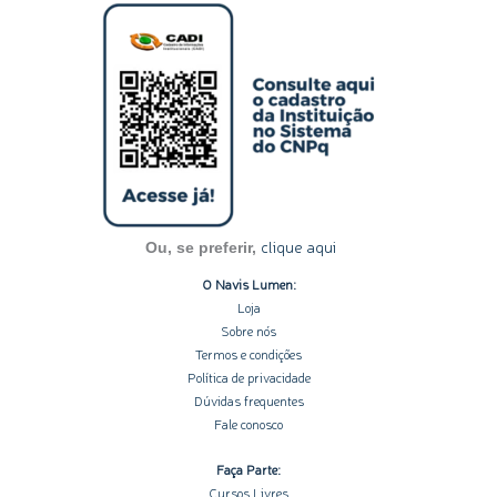
s
n
c
u
o
t
k
e
t
t
a
e
b
u
i
g
d
o
b
f
r
i
o
e
y
a
n
k
m
-
-
i
f
n
clique aqui
Ou, se preferir,
O Navis Lumen:
Loja
Sobre nós
Termos e condições
Política de privacidade
Dúvidas frequentes
Fale conosco
Faça Parte:
Cursos Livres