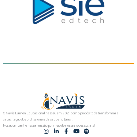
O Navis Lumen Educacional nasceu em 2021 com o propósito de transformar a
capacitação dos profissionais da saúde no Brasil.
Nos acompanhe nessa missão por meio de nossas redes sociais!
I
L
F
Y
S
n
i
a
o
p