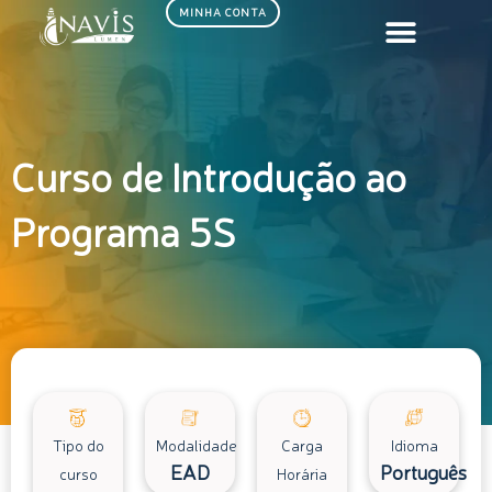
Ir
MINHA CONTA
para
o
conteúdo
Curso de Introdução ao
Programa 5S
Tipo do
Modalidade
Carga
Idioma
EAD
Português
curso
Horária