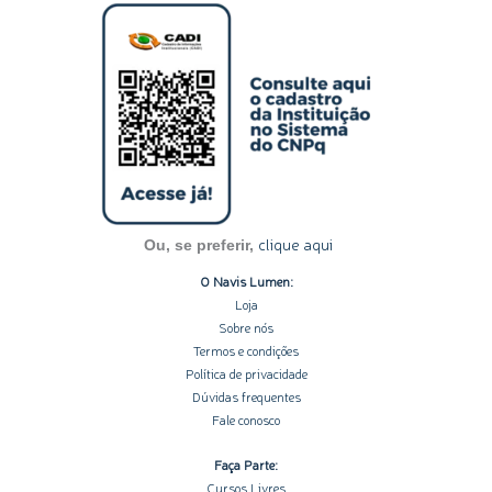
s
n
c
u
o
t
k
e
t
t
a
e
b
u
i
g
d
o
b
f
r
i
o
e
y
a
n
k
m
-
-
i
f
n
clique aqui
Ou, se preferir,
O Navis Lumen:
Loja
Sobre nós
Termos e condições
Política de privacidade
Dúvidas frequentes
Fale conosco
Faça Parte:
Cursos Livres