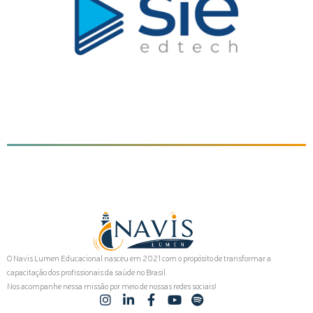
O Navis Lumen Educacional nasceu em 2021 com o propósito de transformar a
capacitação dos profissionais da saúde no Brasil.
Nos acompanhe nessa missão por meio de nossas redes sociais!
I
L
F
Y
S
n
i
a
o
p