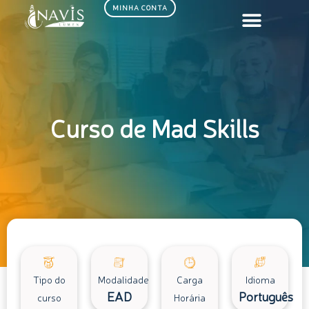
Ir
MINHA CONTA
para
o
conteúdo
Curso de Mad Skills
Tipo do
Modalidade
Carga
Idioma
EAD
Português
curso
Horária