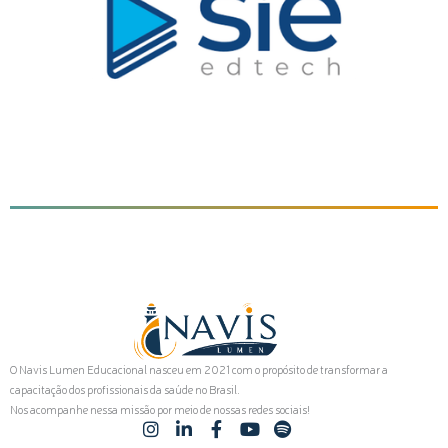
O Navis Lumen Educacional nasceu em 2021 com o propósito de transformar a
capacitação dos profissionais da saúde no Brasil.
Nos acompanhe nessa missão por meio de nossas redes sociais!
I
L
F
Y
S
n
i
a
o
p