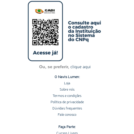
s
n
c
u
o
t
k
e
t
t
a
e
b
u
i
g
d
o
b
f
r
i
o
e
y
a
n
k
m
-
-
i
f
n
clique aqui
Ou, se preferir,
O Navis Lumen:
Loja
Sobre nós
Termos e condições
Política de privacidade
Dúvidas frequentes
Fale conosco
Faça Parte:
Cursos Livres