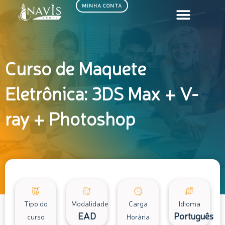
Ir
MINHA CONTA
para
o
conteúdo
Curso de Maquete
Eletrônica: 3DS Max + V-
ray + Photoshop
Tipo do
Modalidade
Carga
Idioma
EAD
Português
curso
Horária