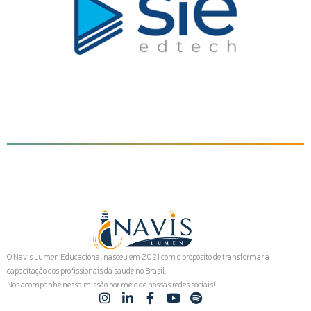
O Navis Lumen Educacional nasceu em 2021 com o propósito de transformar a
capacitação dos profissionais da saúde no Brasil.
Nos acompanhe nessa missão por meio de nossas redes sociais!
I
L
F
Y
S
n
i
a
o
p