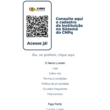
s
n
c
u
o
t
k
e
t
t
a
e
b
u
i
g
d
o
b
f
r
i
o
e
y
a
n
k
m
-
-
i
f
n
clique aqui
Ou, se preferir,
O Navis Lumen:
Loja
Sobre nós
Termos e condições
Política de privacidade
Dúvidas frequentes
Fale conosco
Faça Parte:
Cursos Livres