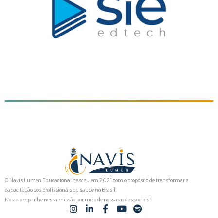
O Navis Lumen Educacional nasceu em 2021 com o propósito de transformar a
capacitação dos profissionais da saúde no Brasil.
Nos acompanhe nessa missão por meio de nossas redes sociais!
I
L
F
Y
S
n
i
a
o
p