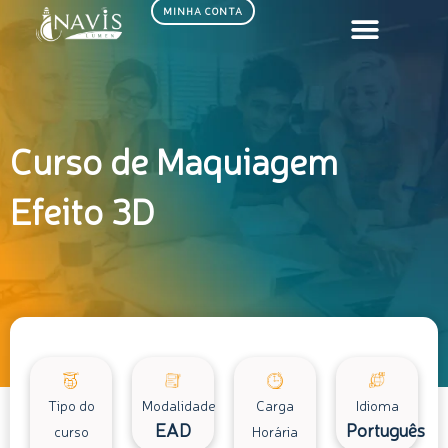
Ir
MINHA CONTA
para
o
conteúdo
Curso de Maquiagem
Efeito 3D
Tipo do
Modalidade
Carga
Idioma
EAD
Português
curso
Horária