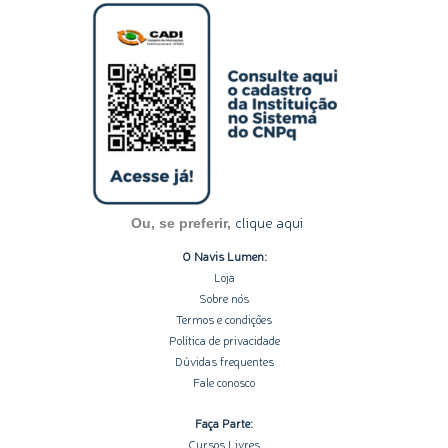
s
n
c
u
o
t
k
e
t
t
a
e
b
u
i
g
d
o
b
f
r
i
o
e
y
a
n
k
m
-
-
i
f
n
clique aqui
Ou, se preferir,
O Navis Lumen:
Loja
Sobre nós
Termos e condições
Política de privacidade
Dúvidas frequentes
Fale conosco
Faça Parte:
Cursos Livres