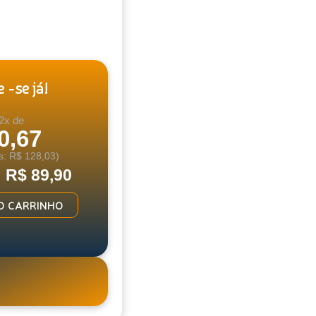
 -se já!
2x de
0,67
s: R$ 128,03)
: R$ 89,90
O CARRINHO