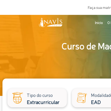
Ir
Faça sua matr
para
o
Inicio
O 
conteúdo
Curso de Maq
Tipo do curso
Modalidad
Extracurricular
EAD