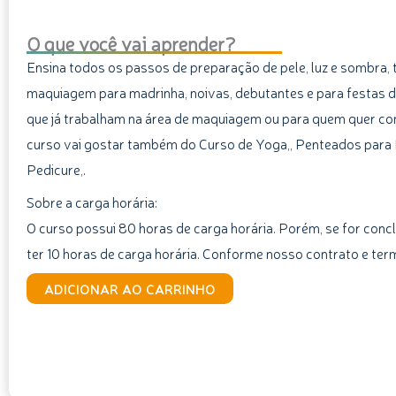
O que você vai aprender?
Ensina todos os passos de preparação de pele, luz e sombra,
maquiagem para madrinha, noivas, debutantes e para festas dia
que já trabalham na área de maquiagem ou para quem quer c
curso vai gostar também do Curso de Yoga,, Penteados para N
Pedicure,.
Sobre a carga horária:
O curso possui 80 horas de carga horária. Porém, se for concl
ter 10 horas de carga horária. Conforme nosso contrato e ter
Curso
ADICIONAR AO CARRINHO
de
Maquiagem
Profissional
para