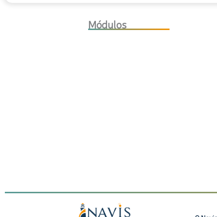
Noivas
e
Módulos
Festas
quantidade