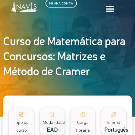
Ir
MINHA CONTA
para
o
conteúdo
Curso de Matemática para
Concursos: Matrizes e
Método de Cramer
Tipo do
Modalidade
Carga
Idioma
EAD
Português
curso
Horária