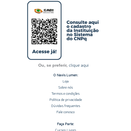
s
n
c
u
o
t
k
e
t
t
a
e
b
u
i
g
d
o
b
f
r
i
o
e
y
a
n
k
m
-
-
i
f
n
clique aqui
Ou, se preferir,
O Navis Lumen:
Loja
Sobre nós
Termos e condições
Política de privacidade
Dúvidas frequentes
Fale conosco
Faça Parte:
Cursos Livres