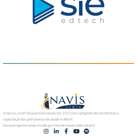
O Navis Lumen Educacional nasceu em 2021 com o propósito de transformar a
capacitação dos profissionais da saúde no Brasil.
Nos acompanhe nessa missão por meio de nossas redes sociais!
I
L
F
Y
S
n
i
a
o
p