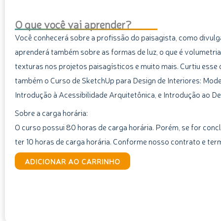
O que você vai aprender?
Você conhecerá sobre a profissão do paisagista, como divulgar
aprenderá também sobre as formas de luz, o que é volumetria,
texturas nos projetos paisagísticos e muito mais. Curtiu esse
também o Curso de SketchUp para Design de Interiores: Model
Introdução à Acessibilidade Arquitetônica, e Introdução ao D
Sobre a carga horária:
O curso possui 80 horas de carga horária. Porém, se for concl
ter 10 horas de carga horária. Conforme nosso contrato e ter
Curso
ADICIONAR AO CARRINHO
de
Paisagismo
quantidade