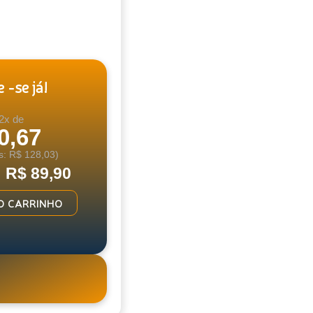
 -se já!
2x de
0,67
s: R$ 128,03)
: R$ 89,90
O CARRINHO