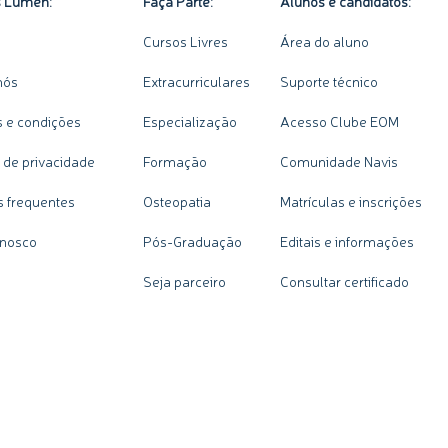
s Lumen:
Faça Parte:
Alunos e candidatos:
Cursos Livres
Área do aluno
nós
Extracurriculares
Suporte técnico
 e condições
Especialização
Acesso Clube EOM
a de privacidade
Formação
Comunidade Navis
s frequentes
Osteopatia
Matrículas e inscrições
onosco
Pós-Graduação
Editais e informações
Seja parceiro
Consultar certificado