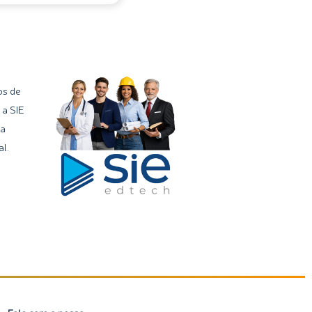
os de
 a SIE
ma
l.