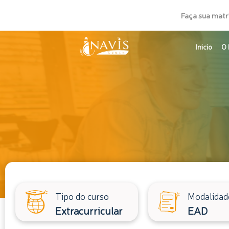
Ir
Faça sua matr
para
o
Inicio
O 
conteúdo
Tipo do curso
Modalidad
Extracurricular
EAD