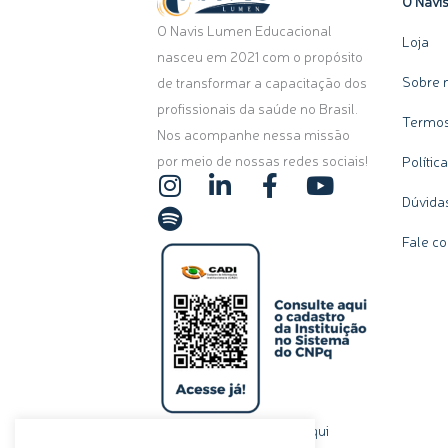
O Navi
O Navis Lumen Educacional
Loja
nasceu em 2021 com o propósito
Sobre 
de transformar a capacitação dos
profissionais da saúde no Brasil.
Termos
Nos acompanhe nessa missão
por meio de nossas redes sociais!
Polític
I
S
L
F
Y
n
p
i
a
o
Dúvida
s
o
n
c
u
Fale c
t
t
k
e
t
a
i
e
b
u
g
f
d
o
b
r
y
i
o
e
a
n
k
m
-
-
i
f
n
clique aqui
Ou, se preferir,