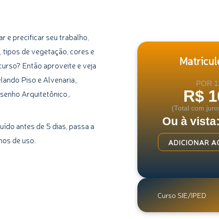
 e precificar seu trabalho,
 tipos de vegetação, cores e
Matricule
 curso? Então aproveite e veja
ando Piso e Alvenaria,,
POR 1
R$ 1
esenho Arquitetônico,.
(Total com juro
Ou à vista
uído antes de 5 dias, passa a
mos de uso.
Curso
ADICIONAR A
de
Paisagismo
quantidade
Curso SIE/IPED