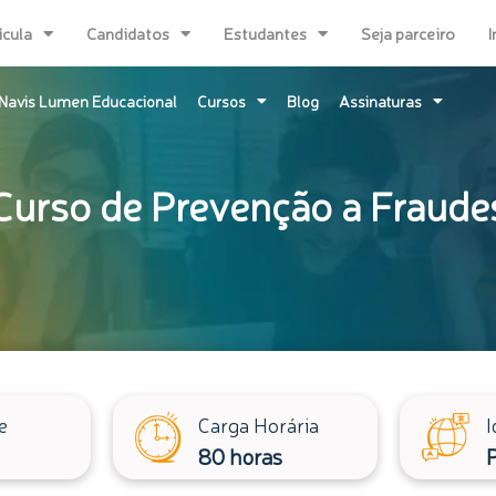
ícula
Candidatos
Estudantes
Seja parceiro
I
Navis Lumen Educacional
Cursos
Blog
Assinaturas
Curso de Prevenção a Fraude
e
Carga Horária
I
80 horas