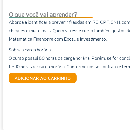
O que você vai aprender?
Aborda a identificar e prevenir fraudes em RG, CPF, CNH, com
cheques e muito mais. Quem viu esse curso também gostou do
Matemática Financeira com Excel, e Investimento,.
Sobre a carga horária:
O curso possui 80 horas de carga horária. Porém, se for concl
ter 10 horas de carga horária. Conforme nosso contrato e ter
Curso
ADICIONAR AO CARRINHO
de
Prevenção
a
Fraudes
quantidade