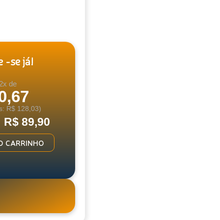
 -se já!
2x de
0,67
s: R$ 128,03)
: R$ 89,90
O CARRINHO