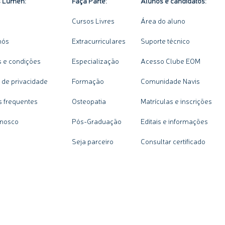
s Lumen:
Faça Parte:
Alunos e candidatos:
Cursos Livres
Área do aluno
nós
Extracurriculares
Suporte técnico
 e condições
Especialização
Acesso Clube EOM
a de privacidade
Formação
Comunidade Navis
s frequentes
Osteopatia
Matrículas e inscrições
onosco
Pós-Graduação
Editais e informações
Seja parceiro
Consultar certificado