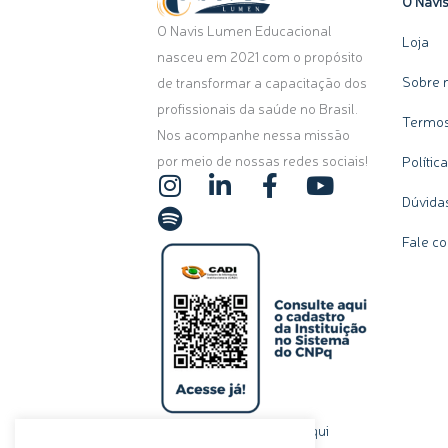
O Navi
O Navis Lumen Educacional
Loja
nasceu em 2021 com o propósito
Sobre 
de transformar a capacitação dos
profissionais da saúde no Brasil.
Termos
Nos acompanhe nessa missão
por meio de nossas redes sociais!
Polític
I
S
L
F
Y
n
p
i
a
o
Dúvida
s
o
n
c
u
Fale c
t
t
k
e
t
a
i
e
b
u
g
f
d
o
b
r
y
i
o
e
a
n
k
m
-
-
i
f
n
clique aqui
Ou, se preferir,