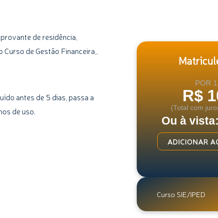
provante de residência,
 Curso de Gestão Financeira,,
Matricule
POR 1
R$ 1
uído antes de 5 dias, passa a
(Total com juro
mos de uso.
Ou à vista
Curso
ADICIONAR A
de
Prevenção
a
Fraudes
Curso SIE/IPED
quantidade