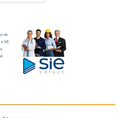
os de
 a SIE
ma
l.