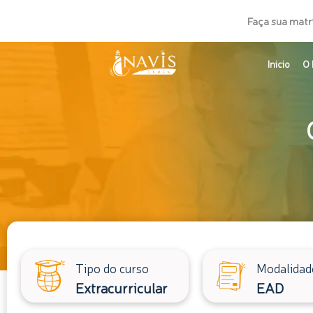
Ir
Faça sua matr
para
o
Inicio
O 
conteúdo
Tipo do curso
Modalidad
Extracurricular
EAD