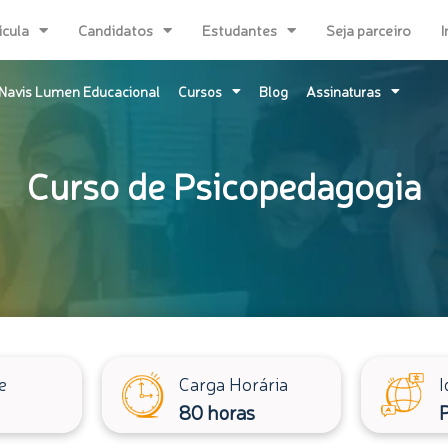
ícula
Candidatos
Estudantes
Seja parceiro
I
Navis Lumen Educacional
Cursos
Blog
Assinaturas
Curso de Psicopedagogia
e
Carga Horária
I
80 horas