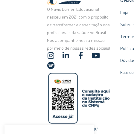
O Navi
O Navis Lumen Educacional
Loja
nasceu em 2021 com o propósito
Sobre 
de transformar a capacitação dos
profissionais da saúde no Brasil.
Termos
Nos acompanhe nessa missão
por meio de nossas redes sociais!
Polític
I
S
L
F
Y
n
p
i
a
o
Dúvida
s
o
n
c
u
Fale c
t
t
k
e
t
a
i
e
b
u
g
f
d
o
b
r
y
i
o
e
a
n
k
m
-
-
i
f
n
clique aqui
Ou, se preferir,