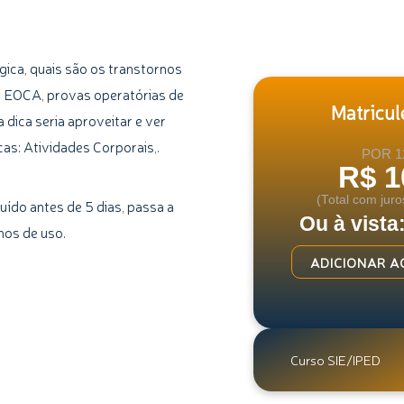
ica, quais são os transtornos
, EOCA, provas operatórias de
Matricule
 dica seria aproveitar e ver
as: Atividades Corporais,.
POR 1
R$ 1
(Total com juro
uído antes de 5 dias, passa a
Ou à vista
mos de uso.
Curso
ADICIONAR A
de
Psicopedagogia
quantidade
Curso SIE/IPED