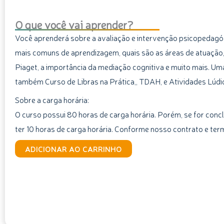
O que você vai aprender?
Você aprenderá sobre a avaliação e intervenção psicopedagóg
mais comuns de aprendizagem, quais são as áreas de atuação
Piaget, a importância da mediação cognitiva e muito mais. Uma
também Curso de Libras na Prática,, TDAH, e Atividades Lúdic
Sobre a carga horária:
O curso possui 80 horas de carga horária. Porém, se for concl
ter 10 horas de carga horária. Conforme nosso contrato e ter
Curso
ADICIONAR AO CARRINHO
de
Psicopedagogia
quantidade