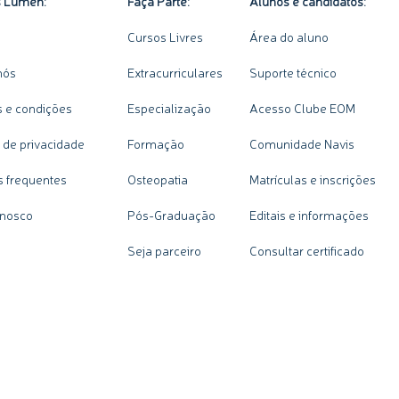
s Lumen:
Faça Parte:
Alunos e candidatos:
Cursos Livres
Área do aluno
nós
Extracurriculares
Suporte técnico
 e condições
Especialização
Acesso Clube EOM
a de privacidade
Formação
Comunidade Navis
s frequentes
Osteopatia
Matrículas e inscrições
onosco
Pós-Graduação
Editais e informações
Seja parceiro
Consultar certificado