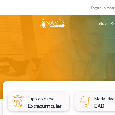
Ir
Faça sua matr
para
o
Inicio
O 
conteúdo
Tipo do curso
Modalidad
Extracurricular
EAD