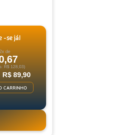
 -se já!
2x de
0,67
s: R$ 128,03)
: R$ 89,90
O CARRINHO