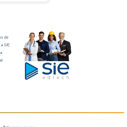
os de
 a SIE
ma
l.