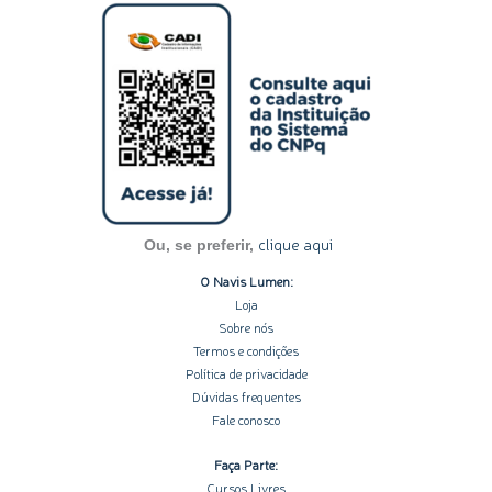
s
n
c
u
o
t
k
e
t
t
a
e
b
u
i
g
d
o
b
f
r
i
o
e
y
a
n
k
m
-
-
i
f
n
clique aqui
Ou, se preferir,
O Navis Lumen:
Loja
Sobre nós
Termos e condições
Política de privacidade
Dúvidas frequentes
Fale conosco
Faça Parte:
Cursos Livres