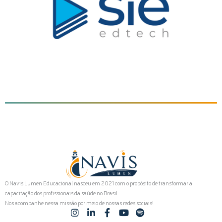
O Navis Lumen Educacional nasceu em 2021 com o propósito de transformar a
capacitação dos profissionais da saúde no Brasil.
Nos acompanhe nessa missão por meio de nossas redes sociais!
I
L
F
Y
S
n
i
a
o
p