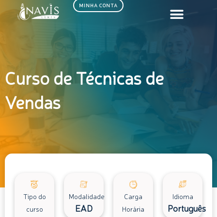
Ir
MINHA CONTA
para
o
conteúdo
Curso de Técnicas de
Vendas
Tipo do
Modalidade
Carga
Idioma
EAD
Português
curso
Horária