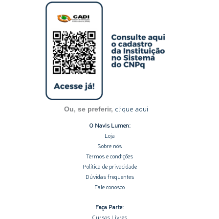
s
n
c
u
o
t
k
e
t
t
a
e
b
u
i
g
d
o
b
f
r
i
o
e
y
a
n
k
m
-
-
i
f
n
clique aqui
Ou, se preferir,
O Navis Lumen:
Loja
Sobre nós
Termos e condições
Política de privacidade
Dúvidas frequentes
Fale conosco
Faça Parte:
Cursos Livres