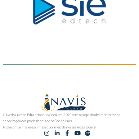
O Navis Lumen Educacional nasceu em 2021 com o propósito de transformar a
capacitação dos profissionais da saúde no Brasil.
Nos acompanhe nessa missão por meio de nossas redes sociais!
I
L
F
Y
S
n
i
a
o
p