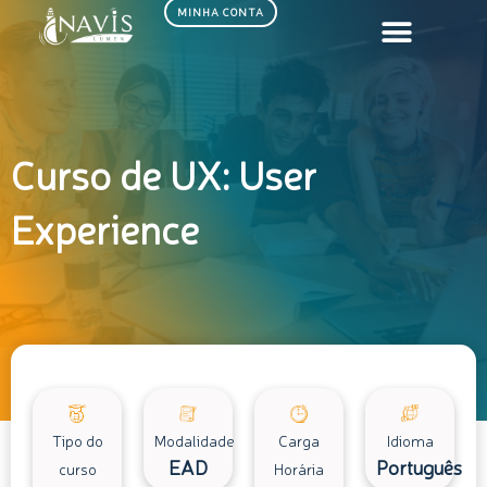
Ir
MINHA CONTA
para
o
conteúdo
Curso de UX: User
Experience
Tipo do
Modalidade
Carga
Idioma
EAD
Português
curso
Horária