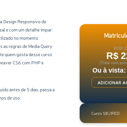
ara Design Responsivo de
real e com um detalhe ímpar:
Matricule
tilizado no momento
das as regras de Media Query
POR 1
R$ 2
nte quem gosta desse curso
weaver CS6 com PHP e
(Total com juro
Ou à vista:
Curso
ADICIONAR A
de
uído antes de 5 dias, passa a
Web
mos de uso.
Design
Responsivo
Curso SIE/IPED
Avançado
-