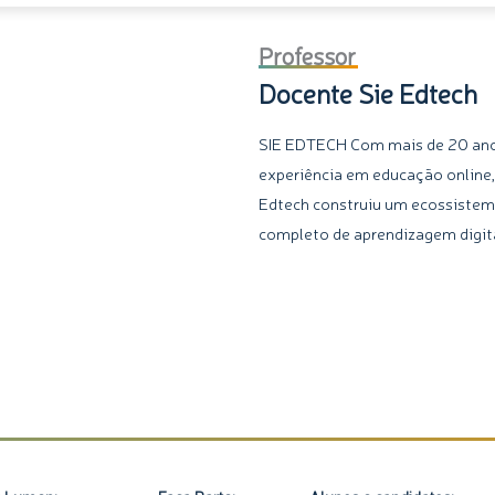
Mobile
Professor
First
Docente Sie Edtech
quantidade
SIE EDTECH Com mais de 20 an
experiência em educação online,
Edtech construiu um ecossiste
completo de aprendizagem digita