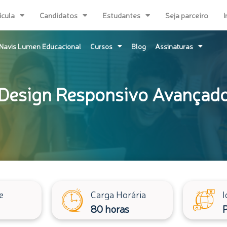
ícula
Candidatos
Estudantes
Seja parceiro
I
Navis Lumen Educacional
Cursos
Blog
Assinaturas
Design Responsivo Avançado 
e
Carga Horária
I
80 horas