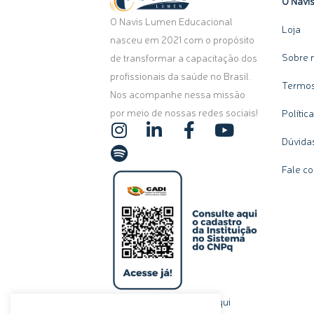
O Navi
O Navis Lumen Educacional
Loja
nasceu em 2021 com o propósito
Sobre 
de transformar a capacitação dos
profissionais da saúde no Brasil.
Termos
Nos acompanhe nessa missão
por meio de nossas redes sociais!
Polític
I
S
L
F
Y
n
p
i
a
o
Dúvida
s
o
n
c
u
Fale c
t
t
k
e
t
a
i
e
b
u
g
f
d
o
b
r
y
i
o
e
a
n
k
m
-
-
i
f
n
clique aqui
Ou, se preferir,