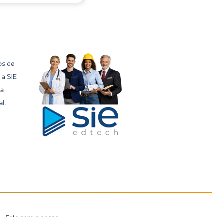
os de
 a SIE
ma
l.