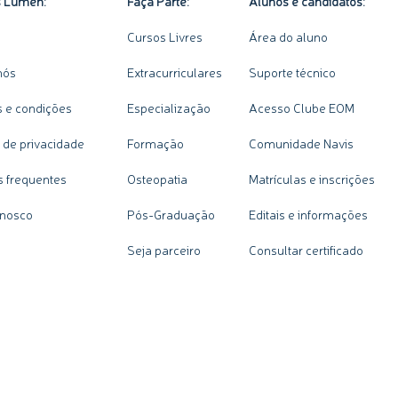
s Lumen:
Faça Parte:
Alunos e candidatos:
Cursos Livres
Área do aluno
nós
Extracurriculares
Suporte técnico
 e condições
Especialização
Acesso Clube EOM
a de privacidade
Formação
Comunidade Navis
s frequentes
Osteopatia
Matrículas e inscrições
onosco
Pós-Graduação
Editais e informações
Seja parceiro
Consultar certificado