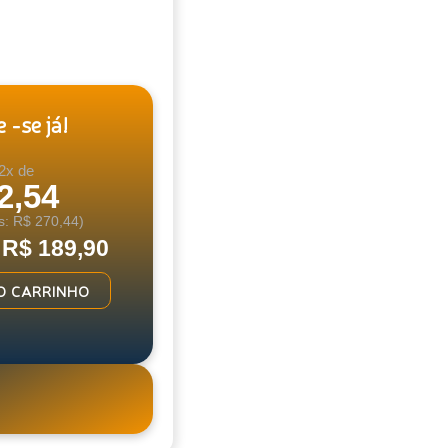
 -se já!
2x de
2,54
s: R$ 270,44)
 R$ 189,90
O CARRINHO