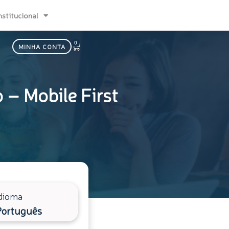
nstitucional
0
Carrinho
MINHA CONTA
– Mobile First
dioma
Português