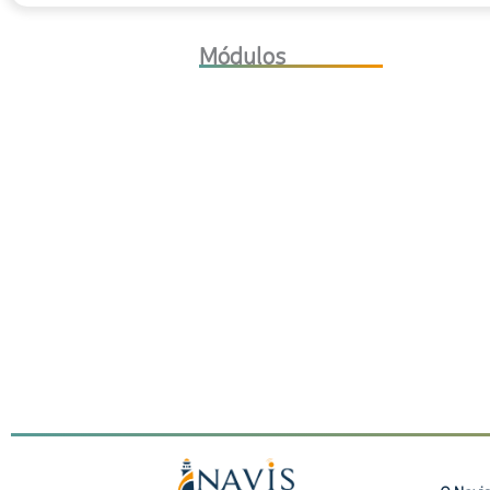
Design
Responsivo
Módulos
Avançado
-
Mobile
First
quantidade