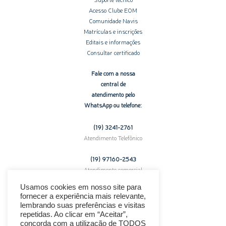
Acesso Clube EOM
Comunidade Navis
Matrículas e inscrições
Editais e informações
Consultar certificado
Fale com a nossa
central de
atendimento pelo
WhatsApp ou telefone:
(19) 3241-2761
Atendimento Telefônico
(19) 97160-
2543
Atendimento comercial
pelo WhatsApp
Usamos cookies em nosso site para
fornecer a experiência mais relevante,
Enfrentando problemas técnicos?
lembrando suas preferências e visitas
Clique aqui para suporte.
repetidas. Ao clicar em “Aceitar”,
concorda com a utilização de TODOS