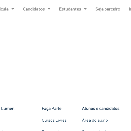
ícula
Candidatos
Estudantes
Seja parceiro
I
Lumen Educacional
Cursos
Blog
Assinaturas
s Lumen:
Faça Parte:
Alunos e candidatos:
Cursos Livres
Área do aluno