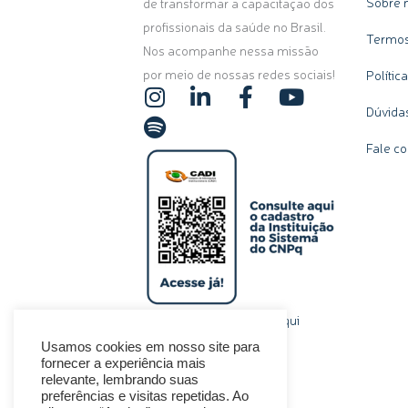
Sobre 
de transformar a capacitação dos
profissionais da saúde no Brasil.
Termos
Nos acompanhe nessa missão
por meio de nossas redes sociais!
Polític
I
S
L
F
Y
n
p
i
a
o
Dúvida
s
o
n
c
u
Fale c
t
t
k
e
t
a
i
e
b
u
g
f
d
o
b
r
y
i
o
e
a
n
k
m
-
-
i
f
n
clique aqui
Ou, se preferir,
Usamos cookies em nosso site para
fornecer a experiência mais
relevante, lembrando suas
preferências e visitas repetidas. Ao