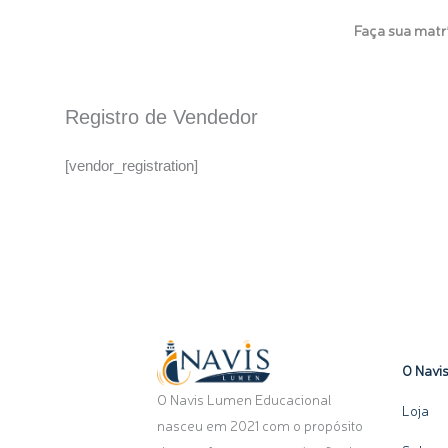
Ir
Faça sua matr
para
o
Inicio
O Navis 
conteúdo
Registro de Vendedor
[vendor_registration]
O Navi
O Navis Lumen Educacional
Loja
nasceu em 2021 com o propósito