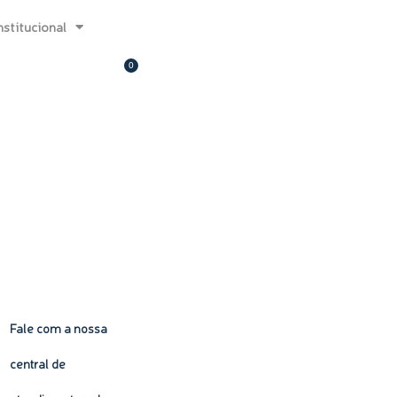
nstitucional
MINHA CONTA
0
Carrinho
Fale com a nossa
central de