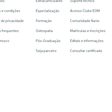
nós
Extracurriculares
Suporte técnico
 e condições
Especialização
Acesso Clube EOM
a de privacidade
Formação
Comunidade Navis
s frequentes
Osteopatia
Matrículas e inscrições
onosco
Pós-Graduação
Editais e informações
Seja parceiro
Consultar certificado